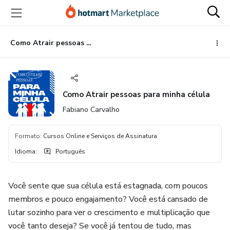
Ir
Ir
Ir
para
para
para
o
o
o
conteúdo
pagamento
rodapé
Como Atrair pessoas para minha célula
principal
Como Atrair pessoas para minha célula
Fabiano Carvalho
Formato
:
Cursos Online e Serviços de Assinatura
Idioma
:
Português
Você sente que sua célula está estagnada, com poucos
membros e pouco engajamento? Você está cansado de
lutar sozinho para ver o crescimento e multiplicação que
você tanto deseja? Se você já tentou de tudo, mas