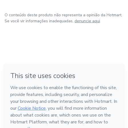
O conteúdo deste produto não representa a opinião da Hotmart.
Se você vir informações inadequadas,
denuncie aqui
em Bogotá
em Amsterdam
em Madrid
na Cidade do México
Feito com
❤
em Belo Horizonte
Conheça a Hotmart
Idioma