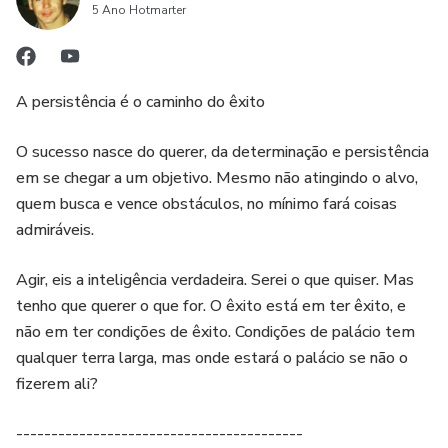
O Que Fazer Se Você Descobrir Que Um Trabalhador
5 Ano Hotmarter
Termos De Direitos Autorais
“Trapaceou.”
Plágio
Software E Programadores
A persistência é o caminho do êxito
O Que Fazer Se Você Descobrir Que Um Trabalhador
Como Escolher O Melhor Programador
O sucesso nasce do querer, da determinação e persistência
“Trapaceou.”
em se chegar a um objetivo. Mesmo não atingindo o alvo,
Sigilos e Contratos – Protegendo Seu Software E
quem busca e vence obstáculos, no mínimo fará coisas
Software E Programadores
Codificação
admiráveis.
Como Escolher O Melhor Programador
Dicas Gerais Para Terceirizar
Agir, eis a inteligência verdadeira. Serei o que quiser. Mas
tenho que querer o que for. O êxito está em ter êxito, e
Sigilos e Contratos – Protegendo Seu Software E
não em ter condições de êxito. Condições de palácio tem
Codificação
qualquer terra larga, mas onde estará o palácio se não o
fizerem ali?
Dicas Gerais Para Terceirizar
-----------------------------------------