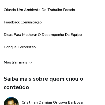
Feedback Comunicação
Criando Um Ambiente De Trabalho Focado
Dicas Para Melhorar O Desempenho Da Equipe
Feedback Comunicação
Por que Terceirizar?
Dicas Para Melhorar O Desempenho Da Equipe
Onde Encontrar Trabalhadores
Por que Terceirizar?
Como Funciona?
Onde Encontrar Trabalhadores
Escrita
Mostrar mais
Como Funciona?
Contratando Trabalhadores Honestos
Saiba mais sobre quem criou o
Termos De Direitos Autorais
Escrita
conteúdo
Plágio
Contratando Trabalhadores Honestos
Cristhian Damian Origoya Barboza