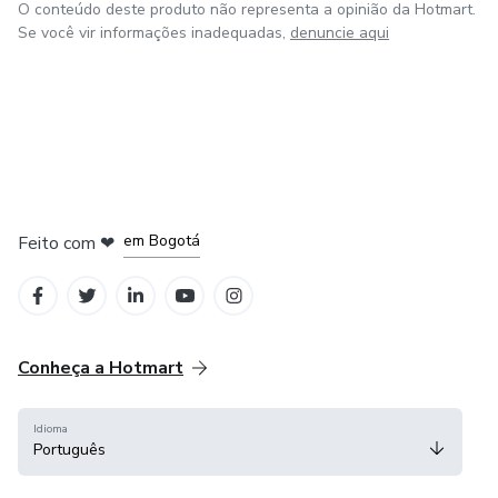
O conteúdo deste produto não representa a opinião da Hotmart.
Se você vir informações inadequadas,
denuncie aqui
em Amsterdam
em Madrid
em Bogotá
Feito com
❤
em Belo Horizonte
na Cidade do México
Conheça a Hotmart
Idioma
Português