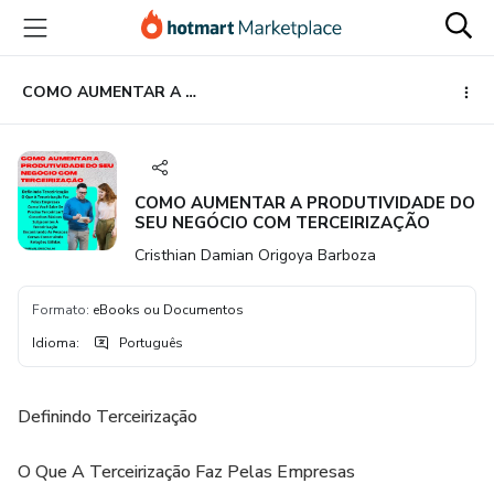
Ir
Ir
Ir
para
para
para
o
o
o
conteúdo
pagamento
rodapé
COMO AUMENTAR A PRODUTIVIDADE DO SEU NEGÓCIO COM TERCEIRIZAÇÃO
principal
COMO AUMENTAR A PRODUTIVIDADE DO
SEU NEGÓCIO COM TERCEIRIZAÇÃO
Cristhian Damian Origoya Barboza
Formato
:
eBooks ou Documentos
Idioma
:
Português
Definindo Terceirização
O Que A Terceirização Faz Pelas Empresas