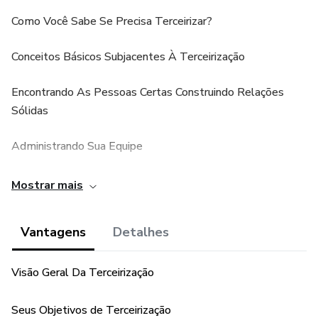
Como Você Sabe Se Precisa Terceirizar?
Conceitos Básicos Subjacentes À Terceirização
Encontrando As Pessoas Certas Construindo Relações
Sólidas
Administrando Sua Equipe
Resumo Do Capítulo
Mostrar mais
Visão Geral Da Terceirização
Vantagens
Detalhes
Seus Objetivos de Terceirização
Visão Geral Da Terceirização
Criando Um Ambiente De Trabalho Focado
Seus Objetivos de Terceirização