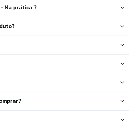
- Na prática ?
oduto?
comprar?