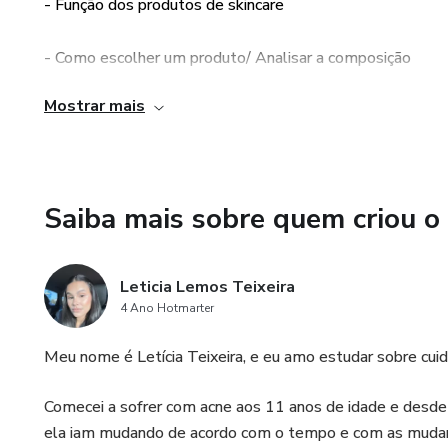
- Função dos produtos de skincare
- Como escolher um produto/ Analisar a composição
Mostrar mais
- Ordem dos Produtos
- Quantidade de cada produto
Saiba mais sobre quem criou o
- Quantas vezes e quando fazer skincare
Leticia Lemos Teixeira
4 Ano Hotmarter
Meu nome é Letícia Teixeira, e eu amo estudar sobre cuid
Comecei a sofrer com acne aos 11 anos de idade e desde
ela iam mudando de acordo com o tempo e com as mudanç