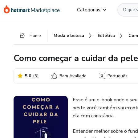
Ir
Ir
Ir
Categorias
para
para
para
o
o
o
conteúdo
pagamento
rodapé
Home
Moda e beleza
Estética
principal
Como começar a cuidar da pele
5.0
(
3
)
Bem Avaliado
Português
Esse é um e-book onde o seu 
neste você também vai econtra
ela com constância.
Entender melhor sobre o funci