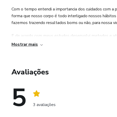
Com o tempo entendi a importancia dos cuidados com a p
forma que nosso corpo é todo interligado nossos hábit
fazemos trazendo resultados boms ou não, para nossa vida,
E de acordo com meus estudos desenvolvi metodos e atr
meus estudos!
Mostrar mais
Avaliações
5
3 avaliações