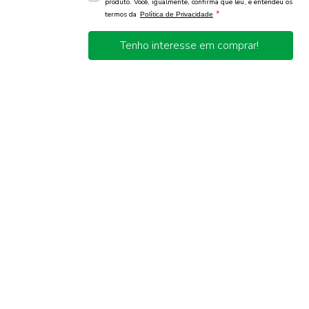
produto. Você, igualmente, confirma que leu, e entendeu os
*
termos da
Política de Privacidade
Tenho interesse em comprar!