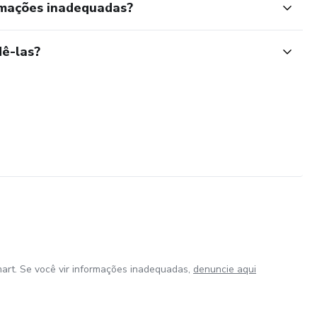
rmações inadequadas?
ê-las?
art. Se você vir informações inadequadas,
denuncie aqui