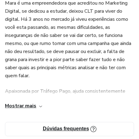
Mara é uma empreendedora que acreditou no Marketing
Digital, se dedicou a estudar, deixou CLT para viver do
digital. Há 3 anos no mercado já viveu experiências como
você esta passando, as mesmas dificuldades, as
inseguranças de não saber se vai dar certo, se funciona
mesmo, ou que rumo tomar com uma campanha que ainda
não deu resultado, se deve pausar ou excluir, a falta de
grana para investir e a pior parte saber fazer tudo e não
saber quais as principais métricas analisar e não ter com
quem falar.
Apaixonada por Tráfego Pago, ajuda consistentemente
seus clientes a alcançarem e seus objetivos. Idealizou
Mostrar mais
programas como o Como Começar do Zero individual para
ajudar cada vez mais iniciantes no tráfego pago a
desenharem a vida nos seus próprios termos e
Dúvidas frequentes
conquistarem as três liberdades: financeira, geográfica e de