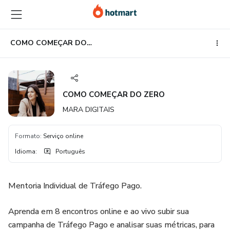
Ir
Ir
Ir
para
para
para
o
o
o
conteúdo
pagamento
rodapé
COMO COMEÇAR DO ZERO
principal
COMO COMEÇAR DO ZERO
MARA DIGITAIS
Formato
:
Serviço online
Idioma
:
Português
Mentoria Individual de Tráfego Pago.
Aprenda em 8 encontros online e ao vivo subir sua
campanha de Tráfego Pago e analisar suas métricas, para