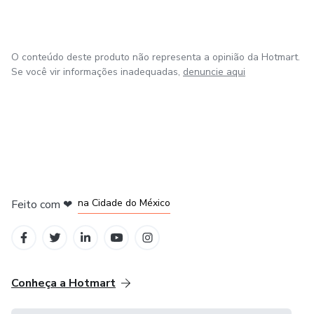
tempo.
Aqui você encontra a verdade sobre anúncios online, sem
enrolação ou falsas expectativas, com respeito pela fase
O conteúdo deste produto não representa a opinião da Hotmart.
que você esta vivendo e direcionando para seu próximo
Se você vir informações inadequadas,
denuncie aqui
passo.
em Bogotá
em Amsterdam
em Madrid
na Cidade do México
Feito com
❤
em Belo Horizonte
Conheça a Hotmart