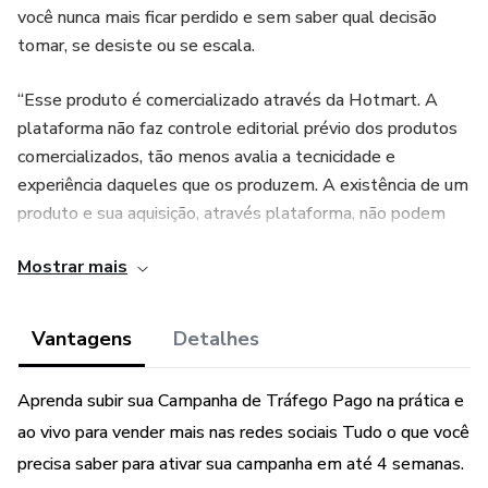
você nunca mais ficar perdido e sem saber qual decisão
tomar, se desiste ou se escala.
“Esse produto é comercializado através da Hotmart. A
plataforma não faz controle editorial prévio dos produtos
comercializados, tão menos avalia a tecnicidade e
experiência daqueles que os produzem. A existência de um
produto e sua aquisição, através plataforma, não podem
ser consideradas como garantia de qualidade de conteúdo
Mostrar mais
e resultado, em qualquer hipótese. Ao adquiri-lo, o
comprador declara estar ciente dessas informações. Os
termos e políticas da Hotmart podem ser acessados aqui,
Vantagens
Detalhes
antes mesmo da conclusão da compra."
Aprenda subir sua Campanha de Tráfego Pago na prática e
ao vivo para vender mais nas redes sociais Tudo o que você
precisa saber para ativar sua campanha em até 4 semanas.