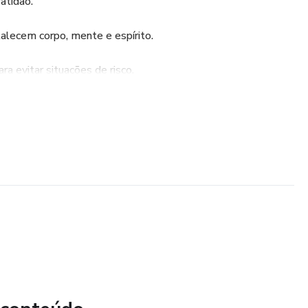
atidão.
rtalecem corpo, mente e espírito.
ra evitar situações de risco.
ganização e o movimento físico como aliados.
 manter o foco durante as primeiras horas do dia