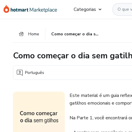
Ir
Ir
Ir
Categorias
para
para
para
o
o
o
conteúdo
pagamento
rodapé
Home
Como começar o dia sem gatilhos
principal
Como começar o dia sem gatil
Português
Este material é um guia reflex
gatilhos emocionais e compor
Na Parte 1, você encontrará o