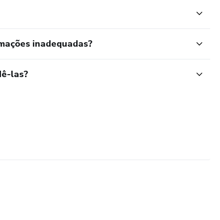
rmações inadequadas?
ê-las?