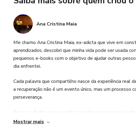
Saiba mais sobre quem criou o
Ana Cristina Maia
Me chamo Ana Cristina Maia, ex-adicta que vive em const
aprendizados, descobri que minha vida pode ser usada c
pequenos e-books com o objetivo de ajudar outras pess
dia enfrentei.
Cada palavra que compartilho nasce da experiência real d
a recuperação não é um evento único, mas um processo co
perseverança.
Por isso, dedico meus escritos a todos aqueles que ainda
vida nova é possível. Minha missão é simples, mas profu
Mostrar mais
sementes de esperança