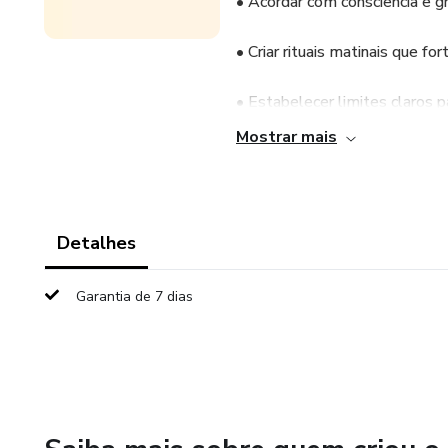
• Acordar com consciência e gr
• Criar rituais matinais que fo
• Estabelecer limites claros pa
Mostrar mais
• Utilizar a alimentação, a or
• Reforçar a vida espiritual e
Detalhes
Garantia de 7 dias