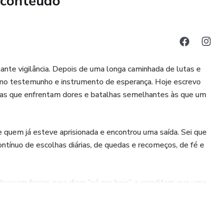
 conteúdo
ante vigilância. Depois de uma longa caminhada de lutas e
omo testemunho e instrumento de esperança. Hoje escrevo
oas que enfrentam dores e batalhas semelhantes às que um
e quem já esteve aprisionada e encontrou uma saída. Sei que
ntínuo de escolhas diárias, de quedas e recomeços, de fé e
 buscam forças para dizer “só por hoje” e acreditam que uma
nda: transformar dor em aprendizado, e aprendizado em