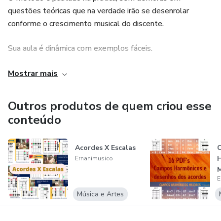
questões teóricas que na verdade irão se desenrolar
conforme o crescimento musical do discente.
Sua aula é dinâmica com exemplos fáceis.
Faça parte você também desse universo musical.
Mostrar mais
*Ernani é Formado em Licenciatura em Música com
Outros produtos de quem criou esse
Bacharelado em Guitarra e pós Graduado em Educação
conteúdo
aplicada à Performance Musical.
Acordes X Escalas
Ernanimusico
M
E
d
Música e Artes