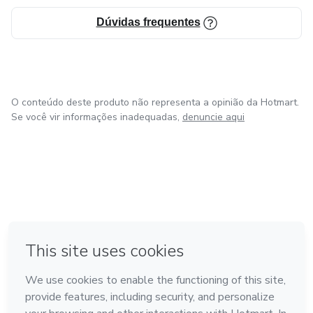
Dúvidas frequentes
O conteúdo deste produto não representa a opinião da Hotmart.
Se você vir informações inadequadas,
denuncie aqui
em Bogotá
em Amsterdam
em Madrid
na Cidade do México
Feito com
❤
em Belo Horizonte