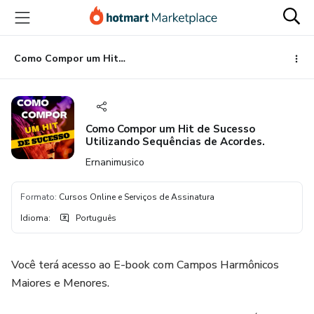
Ir
Ir
Ir
para
para
para
o
o
o
conteúdo
pagamento
rodapé
Como Compor um Hit de Sucesso Utilizando Sequências de Acordes.
principal
Como Compor um Hit de Sucesso
Utilizando Sequências de Acordes.
Ernanimusico
Formato
:
Cursos Online e Serviços de Assinatura
Idioma
:
Português
Você terá acesso ao E-book com Campos Harmônicos
Maiores e Menores.