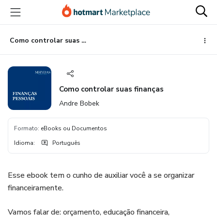
Ir
Ir
Ir
para
para
para
o
o
o
conteúdo
pagamento
rodapé
Como controlar suas finanças
principal
Como controlar suas finanças
Andre Bobek
Formato
:
eBooks ou Documentos
Idioma
:
Português
Esse ebook tem o cunho de auxiliar você a se organizar
financeiramente.
Vamos falar de: orçamento, educação financeira,