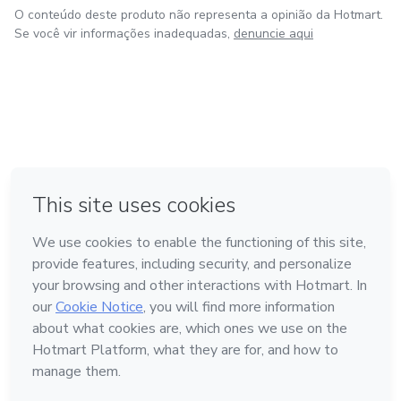
O conteúdo deste produto não representa a opinião da Hotmart.
Se você vir informações inadequadas,
denuncie aqui
em Bogotá
em Amsterdam
em Madrid
na Cidade do México
Feito com
❤
em Belo Horizonte
Conheça a Hotmart
Idioma
Português