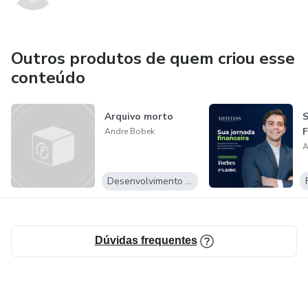
Outros produtos de quem criou esse
conteúdo
Arquivo morto
S
F
Andre Bobek
A
Desenvolvimento Pessoal
Dúvidas frequentes