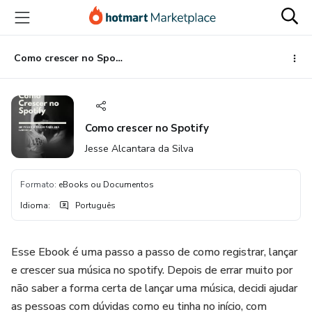
Ir
Ir
Ir
para
para
para
o
o
o
conteúdo
pagamento
rodapé
Como crescer no Spotify
principal
Como crescer no Spotify
Jesse Alcantara da Silva
Formato
:
eBooks ou Documentos
Idioma
:
Português
Esse Ebook é uma passo a passo de como registrar, lançar
e crescer sua música no spotify. Depois de errar muito por
não saber a forma certa de lançar uma música, decidi ajudar
as pessoas com dúvidas como eu tinha no início, com