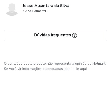
Jesse Alcantara da Silva
4 Ano Hotmarter
Dúvidas frequentes
O conteúdo deste produto não representa a opinião da Hotmart.
Se você vir informações inadequadas,
denuncie aqui
em Bogotá
em Amsterdam
em Madrid