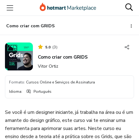
Ir
Ir
Ir
para
para
para
o
o
o
conteúdo
pagamento
rodapé
Como criar com GRIDS
principal
5.0
(
3
)
Como criar com GRIDS
Vitor Ortiz
Formato
:
Cursos Online e Serviços de Assinatura
Idioma
:
Português
Se você é um designer iniciante, já trabalha na área ou é um
amante do design gráfico, este curso vai te ensinar uma
ferramenta para aprimorar suas artes. Neste curso eu
ensino desde a teoria até a prática sobre os Grids, que são