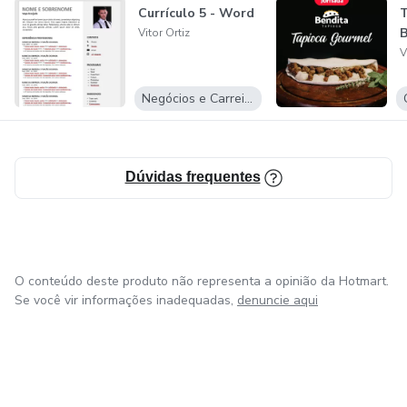
Currículo 5 - Word
T
B
Vitor Ortiz
V
Negócios e Carreira
Dúvidas frequentes
O conteúdo deste produto não representa a opinião da Hotmart.
Se você vir informações inadequadas,
denuncie aqui