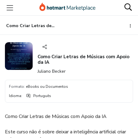
Ir
Ir
Ir
para
para
para
o
o
o
conteúdo
pagamento
rodapé
Como Criar Letras de Músicas com Apoio da IA
principal
Como Criar Letras de Músicas com Apoio
da IA
Juliano Becker
Formato
:
eBooks ou Documentos
Idioma
:
Português
Como Criar Letras de Músicas com Apoio da IA
Este curso não é sobre deixar a inteligência artificial criar