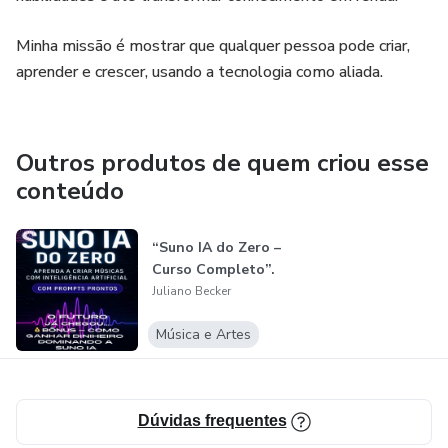
Para iniciantes que querem criar letras do zero
Minha missão é mostrar que qualquer pessoa pode criar,
aprender e crescer, usando a tecnologia como aliada.
Para quem já usa o Suno IA e quer letras mais humanas
Para quem não é músico, poeta ou compositor profissional
Outros produtos de quem criou esse
conteúdo
Para quem quer usar IA como ferramenta, não como
muleta
“Suno IA do Zero –
👉 Você não precisa saber teoria musical.
Curso Completo”.
Juliano Becker
👉 Você só precisa ter algo a dizer.
Música e Artes
Para quem NÃO é este curso
❌ Para quem acha que a inteligência não pode ajudar
Dúvidas frequentes