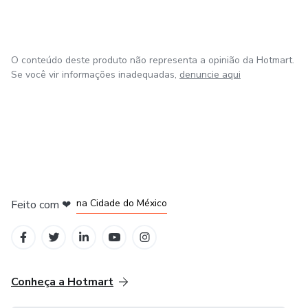
❌ Para quem busca “prompt mágico”
❌ Para quem não quer participar do processo criativo
O conteúdo deste produto não representa a opinião da Hotmart.
Se você vir informações inadequadas,
denuncie aqui
Aqui, a IA não manda.
Ela ajuda.
Diferencial do curso
Este curso ensina:
em Bogotá
em Amsterdam
em Madrid
na Cidade do México
Feito com
❤
como pensar a letra
em Belo Horizonte
como escrever
Conheça a Hotmart
como revisar