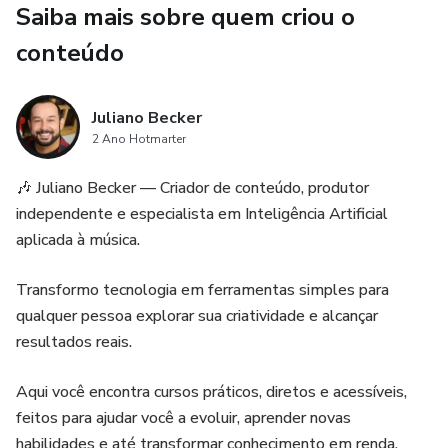
Saiba mais sobre quem criou o
O que você vai aprender
conteúdo
✔️ Como transformar ideias, sentimentos e histórias em
letras de música
Juliano Becker
2 Ano Hotmarter
✔️ Como estruturar corretamente versos, refrões e pontes
🎶 Juliano Becker — Criador de conteúdo, produtor
✔️ Como escrever letras do seu jeito, sem depender da IA
independente e especialista em Inteligência Artificial
aplicada à música.
✔️ Como usar a inteligência artificial apenas para revisar,
melhorar e expandir
Transformo tecnologia em ferramentas simples para
qualquer pessoa explorar sua criatividade e alcançar
✔️ Como deixar a letra pronta para uso no Suno IA
resultados reais.
Tudo explicado de forma simples, prática e direta.
Aqui você encontra cursos práticos, diretos e acessíveis,
feitos para ajudar você a evoluir, aprender novas
Para quem é este curso
habilidades e até transformar conhecimento em renda.