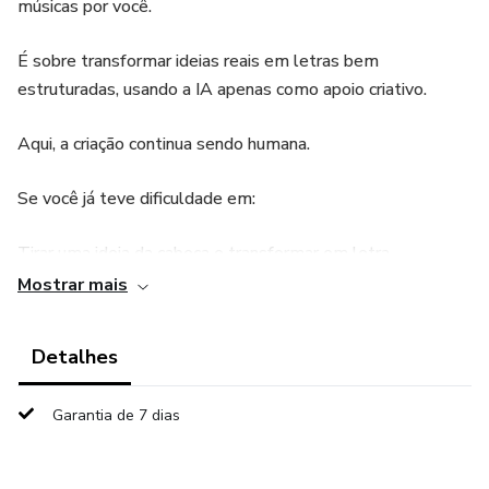
músicas por você.
É sobre transformar ideias reais em letras bem
estruturadas, usando a IA apenas como apoio criativo.
Aqui, a criação continua sendo humana.
Se você já teve dificuldade em:
Tirar uma ideia da cabeça e transformar em letra
Mostrar mais
Organizar versos, refrão e história
Detalhes
Sentir que suas letras ficam “confusas” ou incompletas
Usar IA sem perder sua identidade
Garantia de 7 dias
este curso foi feito pra você.