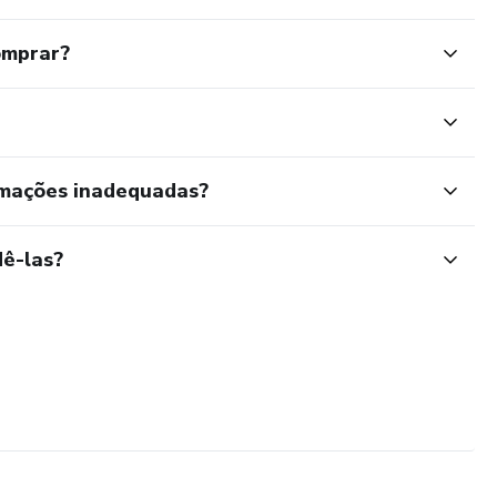
omprar?
rmações inadequadas?
ê-las?