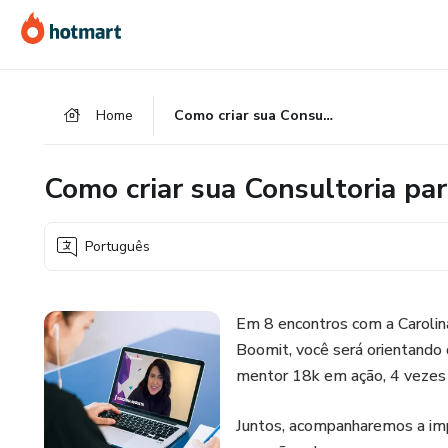
Ir
Ir
Ir
para
para
para
o
o
o
conteúdo
pagamento
rodapé
Home
Como criar sua Consultoria para Grandes Empresas
principal
Como criar sua Consultoria p
Português
Em 8 encontros com a Carolin
Boomit, você será orientando 
mentor 18k em ação, 4 vezes 
Juntos, acompanharemos a im