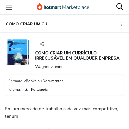
Ir
Ir
Ir
para
para
para
o
o
o
conteúdo
pagamento
rodapé
COMO CRIAR UM CURRÍCULO IRRECUSÁVEL EM QUALQUER EMPRESA
principal
COMO CRIAR UM CURRÍCULO
IRRECUSÁVEL EM QUALQUER EMPRESA
Wagner Zanini
Formato
:
eBooks ou Documentos
Idioma
:
Português
Em um mercado de trabalho cada vez mais competitivo,
ter um