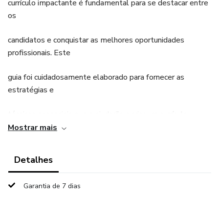
currículo impactante é fundamental para se destacar entre
os
candidatos e conquistar as melhores oportunidades
profissionais. Este
guia foi cuidadosamente elaborado para fornecer as
estratégias e
técnicas essenciais que o ajudarão a criar um currículo
irrecusável
Mostrar mais
em qualquer empresa
Detalhes
Garantia de 7 dias