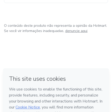
O conteúdo deste produto não representa a opinião da Hotmart.
Se você vir informações inadequadas,
denuncie aqui
em Bogotá
em Amsterdam
em Madrid
na Cidade do México
Feito com
❤
em Belo Horizonte
Conheça a Hotmart