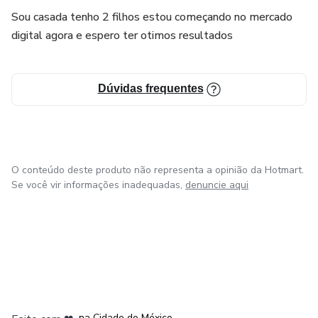
Sou casada tenho 2 filhos estou começando no mercado
digital agora e espero ter otimos resultados
Dúvidas frequentes
O conteúdo deste produto não representa a opinião da Hotmart.
Se você vir informações inadequadas,
denuncie aqui
em Bogotá
em Amsterdam
em Madrid
na Cidade do México