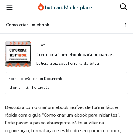
Ir
Ir
Ir
para
para
para
o
o
o
conteúdo
pagamento
rodapé
Como criar um ebook para iniciantes
principal
Como criar um ebook para iniciantes
Leticia Geizisbel Ferreira da Silva
Formato
:
eBooks ou Documentos
Idioma
:
Português
Descubra como criar um ebook incrível de forma fácil e
rápida com o guia "Como criar um ebook para iniciantes".
Este passo a passo abrangente irá te auxiliar na
organização, formatação e estilo do seu primeiro ebook,