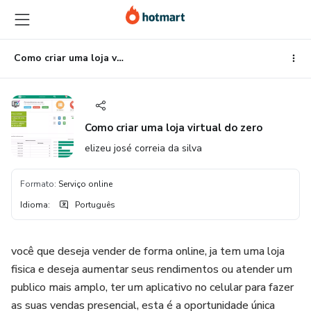
Ir
Ir
Ir
para
para
para
o
o
o
conteúdo
pagamento
rodapé
Como criar uma loja virtual do zero
principal
Como criar uma loja virtual do zero
elizeu josé correia da silva
Formato
:
Serviço online
Idioma
:
Português
você que deseja vender de forma online, ja tem uma loja
fisica e deseja aumentar seus rendimentos ou atender um
publico mais amplo, ter um aplicativo no celular para fazer
as suas vendas presencial, esta é a oportunidade única