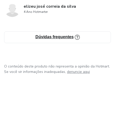
elizeu josé correia da silva
4 Ano Hotmarter
Dúvidas frequentes
O conteúdo deste produto não representa a opinião da Hotmart.
Se você vir informações inadequadas,
denuncie aqui
em Bogotá
em Amsterdam
em Madrid