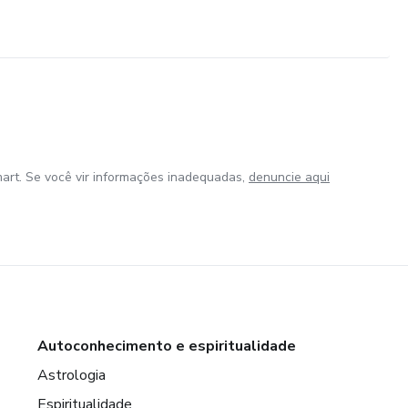
autoestima e confiança.
r.
munitárias e sociais.
art. Se você vir informações inadequadas,
denuncie aqui
 Brasil (Lei 12.764/2012).
 o BPC/LOAS.
as especializadas.
Autoconhecimento e espiritualidade
Astrologia
Espiritualidade