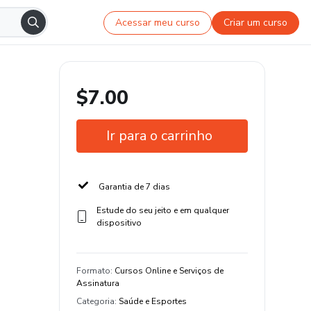
Acessar meu curso
Criar um curso
$7.00
Ir para o carrinho
Garantia de 7 dias
Estude do seu jeito e em qualquer
dispositivo
Formato
:
Cursos Online e Serviços de
Assinatura
Categoria
:
Saúde e Esportes