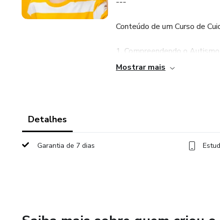
---
Conteúdo de um Curso de Cui
1. Compreendendo o Autismo
Mostrar mais
O que é o TEA: definição, cara
Níveis do autismo: leve, mode
Detalhes
Diferenças entre autismo infan
Garantia de 7 dias
Estud
Comorbidades comuns (TDAH, 
2. Comunicação e Interação
Dificuldades de comunicação v