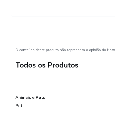
7. Apoio Emocional e Social
Como ajudar na construção da 
A importância do apoio familia
Envolvimento em atividades co
O conteúdo deste produto não representa a opinião da Hotm
8. Recursos e Direitos
Todos os Produtos
Direitos da pessoa autista no
Benefícios disponíveis, como
Como acessar escolas e terapi
Animais e Pets
Pet