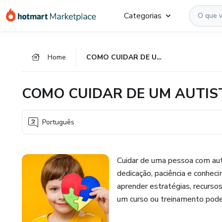
Ir
Ir
Ir
Categorias
para
para
para
o
o
o
conteúdo
pagamento
rodapé
Home
COMO CUIDAR DE UM AUTISTA
principal
COMO CUIDAR DE UM AUTIS
Português
Cuidar de uma pessoa com aut
dedicação, paciência e conhe
aprender estratégias, recurso
um curso ou treinamento pode i