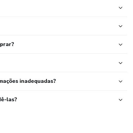
 promover conforto.
ores
 comportamentos agressivos ou repetitivos.
mprar?
 e manejo comportamental.
to
rmações inadequadas?
ças com autismo.
ê-las?
 TEACCH, terapia ocupacional).
 habilidades para a vida.