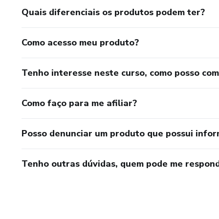
Adaptações no ambiente para
Quais diferenciais os produtos podem ter?
5. Comportamentos Desafiad
Como acesso meu produto?
Como compreender a causa de
Tenho interesse neste curso, como posso co
Técnicas de reforço positivo
Métodos para prevenir crises.
Como faço para me afiliar?
6. Educação e Desenvolvimen
Posso denunciar um produto que possui info
Métodos de ensino para crian
Tenho outras dúvidas, quem pode me respond
Terapias recomendadas (ABA,
Como promover independência e