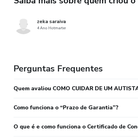
Saiba mais sobre quem criou o
Técnicas de comunicação alter
Como estimular a interação so
zeka saraiva
4 Ano Hotmarter
3. Criação de Rotinas e Estrut
Importância da rotina para p
Como organizar um ambiente p
Perguntas Frequentes
Ferramentas visuais para ajudar
Quem avaliou COMO CUIDAR DE UM AUTIST
4. Identificando e Gerenciando
Como funciona o “Prazo de Garantia”?
Entendendo a hipersensibilidad
Estratégias para lidar com sob
O que é e como funciona o Certificado de Con