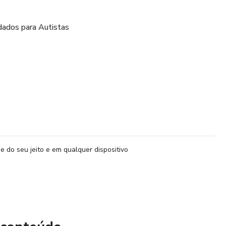
dados para Autistas
cterísticas e diagnósticos.
rado e severo.
til e adulto.
e do seu jeito e em qualquer dispositivo
ansiedade, entre outros).
erbal e não verbal.