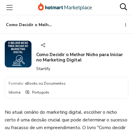
Ir
Ir
Ir
para
para
para
o
o
o
conteúdo
pagamento
rodapé
Como Decidir o Melhor Nicho para Iniciar no Marketing Digital
principal
Como Decidir o Melhor Nicho para Iniciar
no Marketing Digital
Startify
Formato
:
eBooks ou Documentos
Idioma
:
Português
No atual cenário do marketing digital, escolher o nicho
certo é uma decisão crucial que pode determinar o sucesso
ou fracasso de um empreendimento. O livro "Como decidir