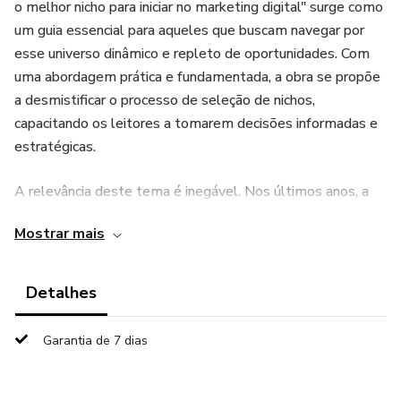
o melhor nicho para iniciar no marketing digital" surge como
um guia essencial para aqueles que buscam navegar por
esse universo dinâmico e repleto de oportunidades. Com
uma abordagem prática e fundamentada, a obra se propõe
a desmistificar o processo de seleção de nichos,
capacitando os leitores a tomarem decisões informadas e
estratégicas.
A relevância deste tema é inegável. Nos últimos anos, a
transformação digital acelerou-se exponencialmente,
Mostrar mais
fazendo com que novos nichos emergissem e outros se
consolidassem. O autor explora as características dos
nichos mais promissores atualmente, como saúde e bem-
Detalhes
estar, tecnologia e educação online, apresentando dados
concretos sobre tendências de mercado e
Garantia de 7 dias
comportamentos do consumidor. Além disso, a obra
analisa o impacto da pandemia na migração de negócios