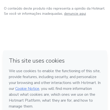
O conteúdo deste produto não representa a opinião da Hotmart.
Se você vir informações inadequadas,
denuncie aqui
em Amsterdam
em Madrid
em Bogotá
Feito com
❤
em Belo Horizonte
na Cidade do México
Conheça a Hotmart
Idioma
Português