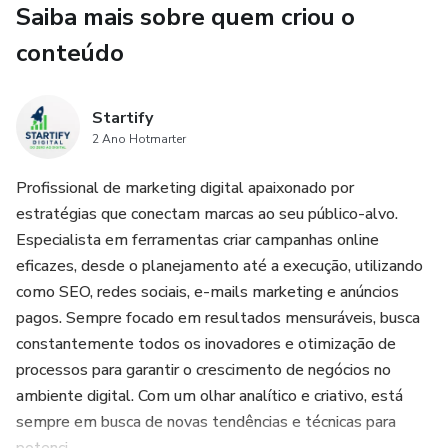
para plataformas digitais, evidenciando a necessidade
Saiba mais sobre quem criou o
urgente de adaptação por parte dos empreendedores.
conteúdo
O público-alvo deste livro abrange desde iniciantes no
marketing digital até empreendedores experientes que
Startify
desejam reposicionar suas estratégias. Os leitores
2 Ano Hotmarter
encontrarão respostas para perguntas cruciais: Como
identificar suas paixões e habilidades? Quais ferramentas
Profissional de marketing digital apaixonado por
podem auxiliar na pesquisa de mercado? E como validar
estratégias que conectam marcas ao seu público-alvo.
uma ideia antes de lançá-la? A obra não apenas oferece
Especialista em ferramentas criar campanhas online
insights valiosos, mas também apresenta metodologias
eficazes, desde o planejamento até a execução, utilizando
práticas que facilitam o processo decisório.
como SEO, redes sociais, e-mails marketing e anúncios
pagos. Sempre focado em resultados mensuráveis, busca
Com base em estudos de caso reais e exemplos práticos,
constantemente todos os inovadores e otimização de
"Como decidir o melhor nicho para iniciar no marketing
processos para garantir o crescimento de negócios no
digital" diferencia-se ao abordar aspectos muitas vezes
ambiente digital. Com um olhar analítico e criativo, está
negligenciados em publicações similares. O autor utiliza
sempre em busca de novas tendências e técnicas para
técnicas comprovadas para guiar os leitores na análise