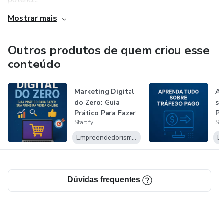
potenci...
competitiva do mercado e na construção de personas
Mostrar mais
eficazes.
Outros produtos de quem criou esse
conteúdo
Marketing Digital
do Zero: Guia
s
Prático Para Fazer
Startify
S
Sua Prime...
Empreendedorismo Digital
Dúvidas frequentes