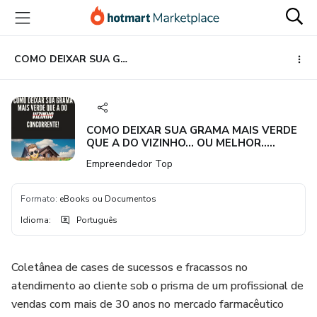
Ir
Ir
Ir
para
para
para
o
o
o
conteúdo
pagamento
rodapé
COMO DEIXAR SUA GRAMA MAIS VERDE QUE A DO VIZINHO... OU MELHOR.. CONCORRENTE!
principal
COMO DEIXAR SUA GRAMA MAIS VERDE
QUE A DO VIZINHO... OU MELHOR..
CONCORRENTE!
Empreendedor Top
Formato
:
eBooks ou Documentos
Idioma
:
Português
Coletânea de cases de sucessos e fracassos no
atendimento ao cliente sob o prisma de um profissional de
vendas com mais de 30 anos no mercado farmacêutico