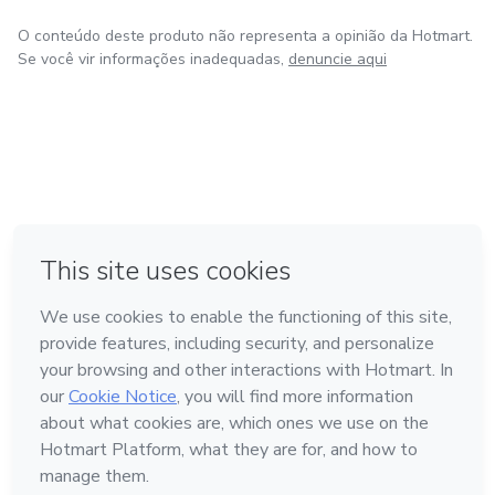
O conteúdo deste produto não representa a opinião da Hotmart.
Se você vir informações inadequadas,
denuncie aqui
em Bogotá
em Amsterdam
em Madrid
na Cidade do México
Feito com
❤
em Belo Horizonte
Conheça a Hotmart
Idioma
Português