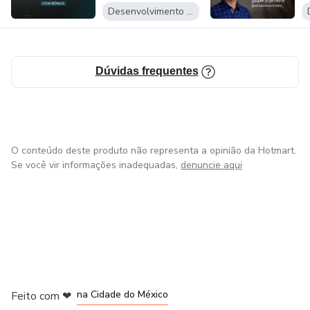
Desenvolvimento Pessoal
Dúvidas frequentes
O conteúdo deste produto não representa a opinião da Hotmart.
Se você vir informações inadequadas,
denuncie aqui
em Bogotá
em Amsterdam
em Madrid
na Cidade do México
Feito com
❤