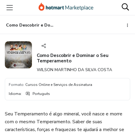
Ir
Ir
Ir
para
para
para
o
o
o
conteúdo
pagamento
rodapé
Como Descobrir e Dominar o Seu Temperamento
principal
Como Descobrir e Dominar o Seu
Temperamento
WILSON MARTINHO DA SILVA COSTA
Formato
:
Cursos Online e Serviços de Assinatura
Idioma
:
Português
Seu Temperamento é algo mineral, você nasce e morre
com o mesmo Temperamento. Saber de suas
características, forças e fraquezas te ajudará a melhor se