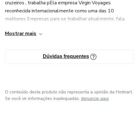
cruzeiros , trabalha pEla empresa Virgin Voyages
reconhecida internacionalmente como uma das 10
melhores Empresas para se trabalhar atualmente, fala,
escreve e entende 8 línguas diferentes, e se disponibilizou
Mostrar mais
a ajudar bares e estabelecimentos à melhorar
produtividade e também a competititvidade perante a
outras empresas.
Dúvidas frequentes
Formado pela EBS( Europeann Bartender School)
Amsterdãm
Formado pela IBA ( International Bartender Association)
O conteúdo deste produto não representa a opinião da Hotmart.
em Nova York
Se você vir informações inadequadas,
denuncie aqui
Formado em A&B pela Universidade de Cornwell ithaca ,
NOVA York
Formado Pela ABB ( Associação de Bartenders Brasileiros