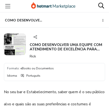
Ir
Ir
Ir
para
para
para
o
o
o
conteúdo
pagamento
rodapé
COMO DESENVOLVER UMA EQUIPE COM ATENDIMENTO DE EXCELÊNCIA PARA OBTER RESULTADOS EXCEPCIONAIS?
principal
COMO DESENVOLVER UMA EQUIPE COM
ATENDIMENTO DE EXCELÊNCIA PARA
OBTER RESULTADOS EXCEPCIONAIS?
Rick
Formato
:
eBooks ou Documentos
Idioma
:
Português
No seu bar e Estabelecimento, saber quem é o seu público
alvo e quais são as suas preferências e costumes é