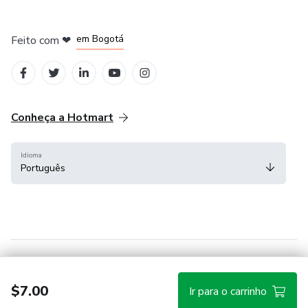
) Guarulhos
em Amsterdam
em Madrid
em Bogotá
Feito com
❤
em Belo Horizonte
na Cidade do México
Conheça a Hotmart
Idioma
Português
Central de ajuda
Termos
Privacidade
Cookies
$7.00
Ir para o carrinho