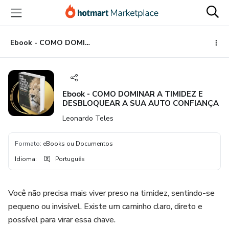
Ir
Ir
Ir
para
para
para
o
o
o
conteúdo
pagamento
rodapé
Ebook - COMO DOMINAR A TIMIDEZ E DESBLOQUEAR A SUA AUTO CONFIANÇA
principal
Ebook - COMO DOMINAR A TIMIDEZ E
DESBLOQUEAR A SUA AUTO CONFIANÇA
Leonardo Teles
Formato
:
eBooks ou Documentos
Idioma
:
Português
Você não precisa mais viver preso na timidez, sentindo-se
pequeno ou invisível. Existe um caminho claro, direto e
possível para virar essa chave.