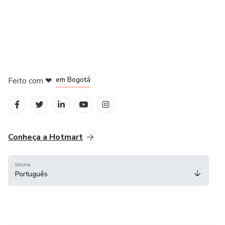
em Amsterdam
em Madrid
em Bogotá
Feito com
❤
em Belo Horizonte
na Cidade do México
Conheça a Hotmart
Idioma
Português