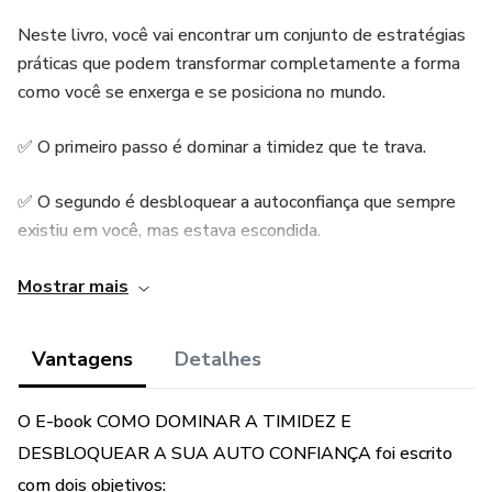
Neste livro, você vai encontrar um conjunto de estratégias
práticas que podem transformar completamente a forma
como você se enxerga e se posiciona no mundo.
✅ O primeiro passo é dominar a timidez que te trava.
✅ O segundo é desbloquear a autoconfiança que sempre
existiu em você, mas estava escondida.
E não precisa ser complicado. Aqui, você vai aprender como
Mostrar mais
fazer isso de forma simples, leve e aplicável no seu dia a
dia.
Vantagens
Detalhes
Se você está pronto para deixar de apenas sobreviver e
O E-book COMO DOMINAR A TIMIDEZ E
começar a viver com coragem, esse é o seu ponto de
DESBLOQUEAR A SUA AUTO CONFIANÇA foi escrito
partida.
com dois objetivos: