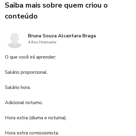
Saiba mais sobre quem criou o
Apontamento de Cartão.
conteúdo
Desconto atrasos.
Bruna Souza Alcantara Braga
Desconto de faltas.
4 Ano Hotmarter
Desconto de Vale-Transporte.
O que você irá aprender:
Desconto INSS.
Salário proporcional.
Desconto IRRF.
Salário hora.
Desconto Pensão Alimentícia.
Adicional noturno.
Cálculo de 13º Salário.
Hora extra (diurna e noturna).
Cálculo do seguro-desemprego.
Hora extra comissionista.