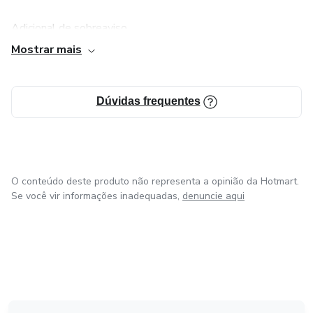
Cálculo de férias.
Adicional de sobreaviso.
Mostrar mais
DSR (Descanso Semanal Remunerado).
Adicional periculosidade.
Dúvidas frequentes
Adicional insalubridade.
Salário Família.
O conteúdo deste produto não representa a opinião da Hotmart.
Se você vir informações inadequadas,
denuncie aqui
Apontamento de Cartão.
Desconto atrasos.
Desconto de faltas.
Desconto de Vale-Transporte.
em Bogotá
em Amsterdam
em Madrid