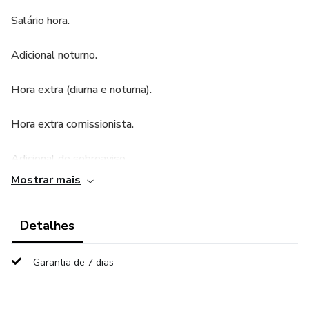
Salário hora.
Adicional noturno.
Hora extra (diurna e noturna).
Hora extra comissionista.
Adicional de sobreaviso.
Mostrar mais
DSR (Descanso Semanal Remunerado).
Detalhes
Adicional periculosidade.
Adicional insalubridade.
Garantia de 7 dias
Salário Família.