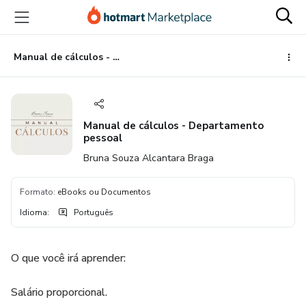
Ir
Ir
Ir
para
para
para
o
o
o
conteúdo
pagamento
rodapé
Manual de cálculos - Departamento pessoal
principal
Manual de cálculos - Departamento
pessoal
Bruna Souza Alcantara Braga
Formato
:
eBooks ou Documentos
Idioma
:
Português
O que você irá aprender:
Salário proporcional.