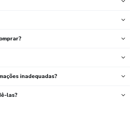
comprar?
rmações inadequadas?
ê-las?