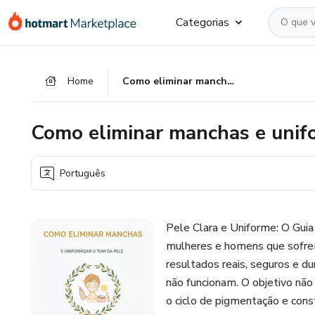
Ir
Ir
Ir
Categorias
para
para
para
o
o
o
conteúdo
pagamento
rodapé
Home
Como eliminar manchas e uniformizar o tom da pele
principal
Como eliminar manchas e unifo
Português
Pele Clara e Uniforme: O Guia
mulheres e homens que sofre
resultados reais, seguros e 
não funcionam. O objetivo não 
o ciclo de pigmentação e cons