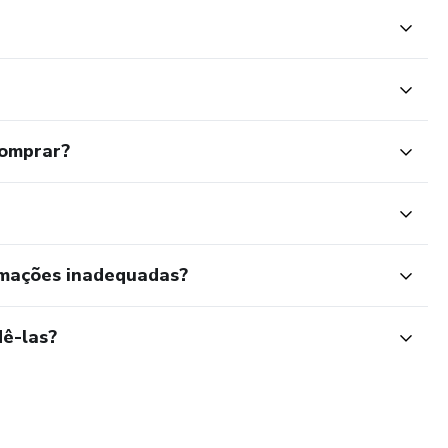
comprar?
rmações inadequadas?
ê-las?