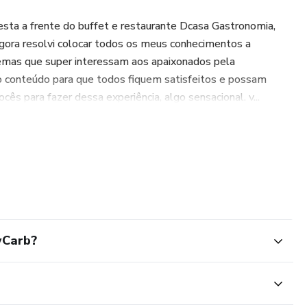
sta a frente do buffet e restaurante Dcasa Gastronomia,
agora resolvi colocar todos os meus conhecimentos a
temas que super interessam aos apaixonados pela
o conteúdo para que todos fiquem satisfeitos e possam
cês para fazer dessa experiência, algo sensacional. v...
wCarb?