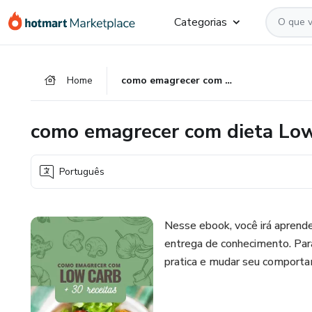
Ir
Ir
Ir
Categorias
para
para
para
o
o
o
conteúdo
pagamento
rodapé
Home
como emagrecer com dieta LowCarb
principal
como emagrecer com dieta Lo
Português
Nesse ebook, você irá aprender
entrega de conhecimento. Para
pratica e mudar seu comporta