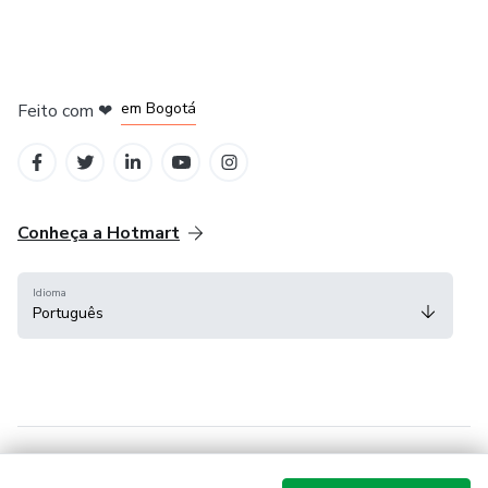
em Amsterdam
em Madrid
em Bogotá
Feito com
❤
em Belo Horizonte
na Cidade do México
Conheça a Hotmart
Idioma
Português