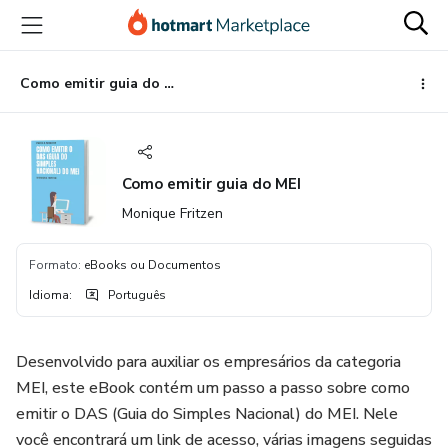
Ir
Ir
Ir
para
para
para
o
o
o
conteúdo
pagamento
rodapé
Como emitir guia do MEI
principal
Como emitir guia do MEI
Monique Fritzen
Formato
:
eBooks ou Documentos
Idioma
:
Português
Desenvolvido para auxiliar os empresários da categoria
MEI, este eBook contém um passo a passo sobre como
emitir o DAS (Guia do Simples Nacional) do MEI. Nele
você encontrará um link de acesso, várias imagens seguidas