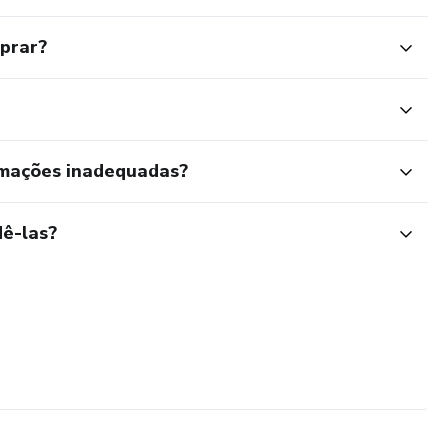
mprar?
rmações inadequadas?
ê-las?