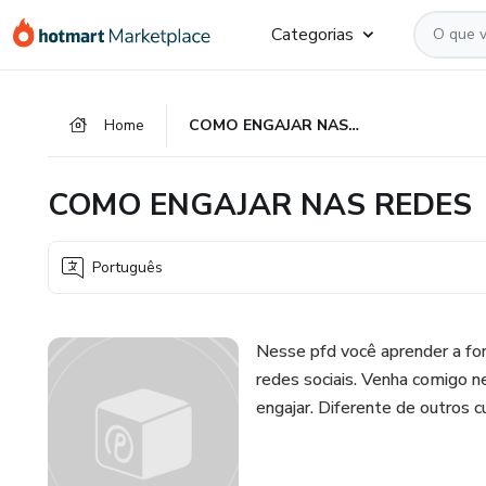
Ir
Ir
Ir
Categorias
para
para
para
o
o
o
conteúdo
pagamento
rodapé
Home
COMO ENGAJAR NAS REDES
principal
COMO ENGAJAR NAS REDES
Português
Nesse pfd você aprender a for
redes sociais. Venha comigo
engajar. Diferente de outros 