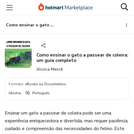
Ir
Ir
Ir
para
para
para
o
o
o
conteúdo
pagamento
rodapé
Como ensinar o gato a passear de coleira: um guia completo
principal
Como ensinar o gato a passear de coleira:
um guia completo
Jéssica Menck
Formato
:
eBooks ou Documentos
Idioma
:
Português
Ensinar um gato a passear de coleira pode ser uma
experiência enriquecedora e divertida, mas requer paciência,
cuidado e compreensão das necessidades do felino. Este