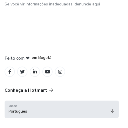
Se você vir informações inadequadas,
denuncie aqui
em Amsterdam
em Madrid
em Bogotá
Feito com
❤
em Belo Horizonte
na Cidade do México
Conheça a Hotmart
Idioma
Português