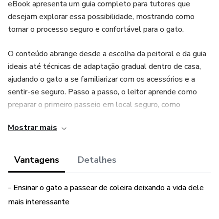
eBook apresenta um guia completo para tutores que
desejam explorar essa possibilidade, mostrando como
tornar o processo seguro e confortável para o gato.
O conteúdo abrange desde a escolha da peitoral e da guia
ideais até técnicas de adaptação gradual dentro de casa,
ajudando o gato a se familiarizar com os acessórios e a
sentir-se seguro. Passo a passo, o leitor aprende como
preparar o primeiro passeio em local seguro, como
reconhecer sinais de desconforto e como proporcionar uma
Mostrar mais
experiência positiva com a ajuda de recompensas e práticas
de reforço positivo.
Vantagens
Detalhes
- Ensinar o gato a passear de coleira deixando a vida dele
mais interessante