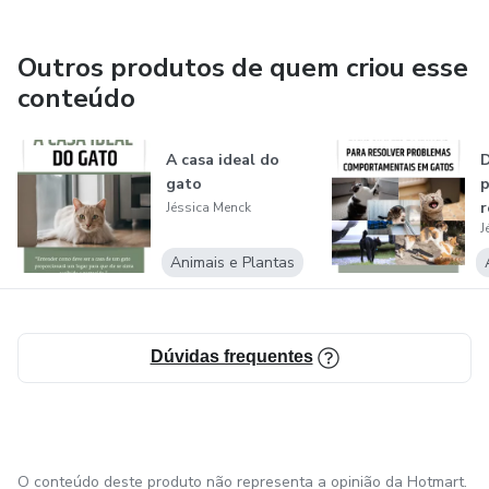
Outros produtos de quem criou esse
conteúdo
A casa ideal do
D
gato
p
r
Jéssica Menck
J
c
Animais e Plantas
Dúvidas frequentes
O conteúdo deste produto não representa a opinião da Hotmart.