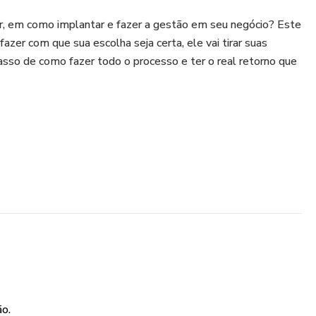
, em como implantar e fazer a gestão em seu negócio? Este
fazer com que sua escolha seja certa, ele vai tirar suas
asso de como fazer todo o processo e ter o real retorno que
de Sistemas, o que precisa é adquirir este e-book e seguir o
gora!
ão.