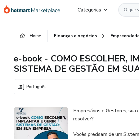
Ir
Ir
Ir
Categorias
para
para
para
o
o
o
conteúdo
pagamento
rodapé
Home
Finanças e negócios
Empreendedo
principal
e-book - COMO ESCOLHER, I
SISTEMA DE GESTÃO EM SU
Português
Empresários e Gestores, sua
resolver?
Vocês precisam de um Sistem