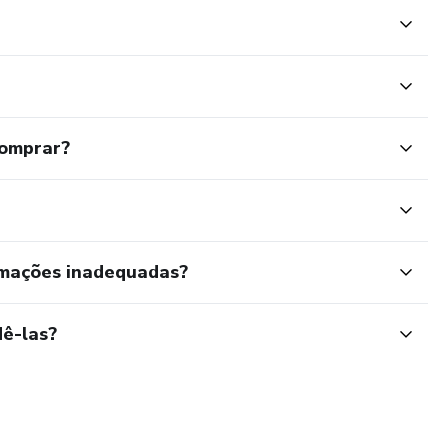
comprar?
rmações inadequadas?
ê-las?