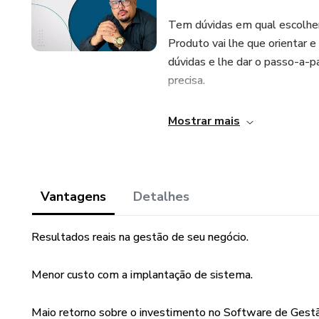
Tem dúvidas em qual escolher
Produto vai lhe que orientar e 
dúvidas e lhe dar o passo-a-p
precisa.
Não precisa de conhecer nada 
Mostrar mais
que vamos lhe ensinar.
Não perca tempo e faça isso a
Vantagens
Detalhes
Resultados reais na gestão de seu negócio.
Menor custo com a implantação de sistema.
Maio retorno sobre o investimento no Software de Gest