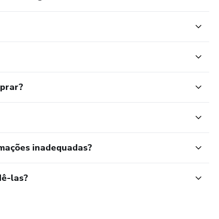
mprar?
rmações inadequadas?
ê-las?