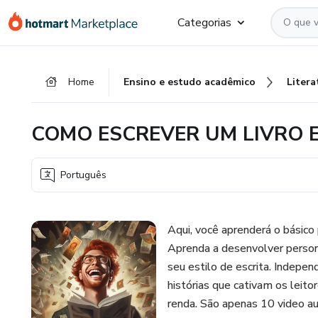
Ir
Ir
Ir
Categorias
para
para
para
o
o
o
conteúdo
pagamento
rodapé
Home
Ensino e estudo acadêmico
Litera
principal
COMO ESCREVER UM LIVRO 
Português
Aqui, você aprenderá o básico p
Aprenda a desenvolver person
seu estilo de escrita. Indepen
histórias que cativam os leito
renda. São apenas 10 video aul