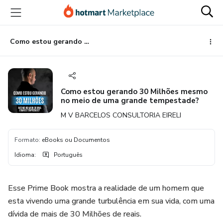
Ir
Ir
Ir
para
para
para
o
o
o
conteúdo
pagamento
rodapé
Como estou gerando 30 Milhões mesmo no meio de uma grande tempestade?
principal
Como estou gerando 30 Milhões mesmo
no meio de uma grande tempestade?
M V BARCELOS CONSULTORIA EIRELI
Formato
:
eBooks ou Documentos
Idioma
:
Português
Esse Prime Book mostra a realidade de um homem que
esta vivendo uma grande turbulência em sua vida, com uma
dívida de mais de 30 Milhões de reais.