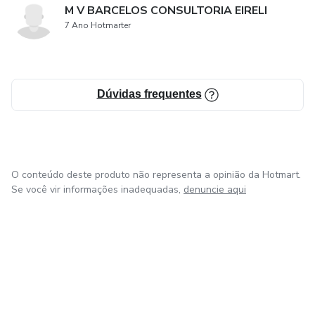
M V BARCELOS CONSULTORIA EIRELI
7 Ano Hotmarter
Dúvidas frequentes
O conteúdo deste produto não representa a opinião da Hotmart.
Se você vir informações inadequadas,
denuncie aqui
em Bogotá
em Amsterdam
em Madrid