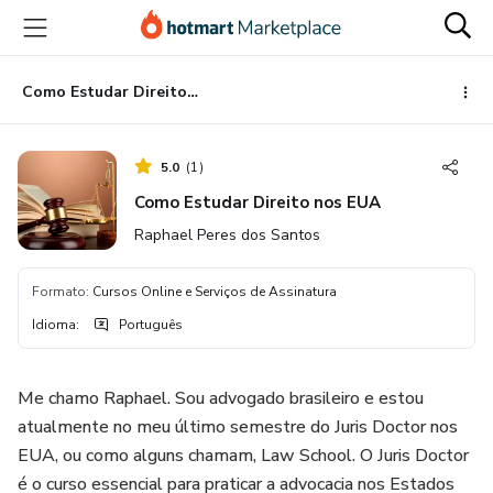
Ir
Ir
Ir
para
para
para
o
o
o
conteúdo
pagamento
rodapé
Como Estudar Direito nos EUA
principal
5.0
(
1
)
Como Estudar Direito nos EUA
Raphael Peres dos Santos
Formato
:
Cursos Online e Serviços de Assinatura
Idioma
:
Português
Me chamo Raphael. Sou advogado brasileiro e estou
atualmente no meu último semestre do Juris Doctor nos
EUA, ou como alguns chamam, Law School. O Juris Doctor
é o curso essencial para praticar a advocacia nos Estados