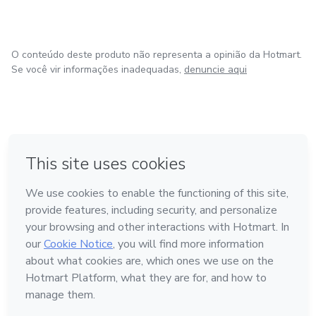
Vídeos Aula e muito mais!
Formula Empreendedora
O conteúdo deste produto não representa a opinião da Hotmart.
Se você vir informações inadequadas,
denuncie aqui
Serviços Digitais, PLRs - Ebooks
Vídeos Aula e muito mais!
em Bogotá
em Amsterdam
em Madrid
na Cidade do México
Feito com
❤
em Belo Horizonte
Conheça a Hotmart