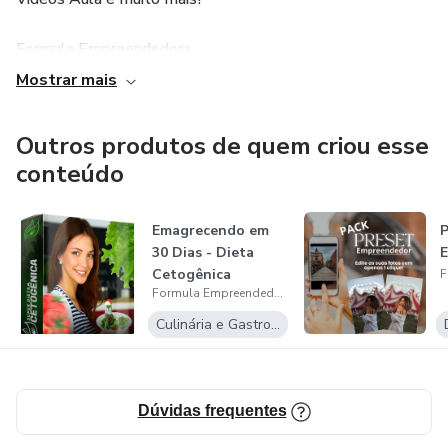
Formula Empreendedora
Mostrar mais
Serviços Digitais, PLRs - Ebooks
Outros produtos de quem criou esse
Vídeos Aula e muito mais!
conteúdo
Formula Empreendedora
Emagrecendo em
P
Serviços Digitais, PLRs - Ebooks
30 Dias - Dieta
Cetogênica
Formula Empreendedora
Vídeos Aula e muito mais!
Culinária e Gastronomia
Formula Empreendedora
Serviços Digitais, PLRs - Ebooks
Dúvidas frequentes