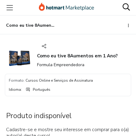
Ir
Ir
Ir
para
para
para
o
o
o
conteúdo
pagamento
rodapé
Como eu tive 8Aumentos em 1 Ano?
principal
Como eu tive 8Aumentos em 1 Ano?
Formula Empreendedora
Formato
:
Cursos Online e Serviços de Assinatura
Idioma
:
Português
Produto indisponível
Cadastre-se e mostre seu interesse em comprar para o(a)
autor(a) deste curso!