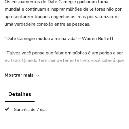
Os ensinamentos de Dale Carnegie ganharam fama
mundial e continuam a inspirar milhões de leitores não por
apresentarem truques engenhosos, mas por valorizarem
uma verdadeira conexão entre as pessoas.
“Dale Carnegie mudou a minha vida” – Warren Buffett
“Talvez você pense que falar em público é um perigo a ser
evitado. Quando terminar de ler este livro, você saberá que
é uma oportunidade que deve ser aproveitada com alegria
Mostrar mais
e da melhor forma possível.
Sua capacidade de se expressar com sinceridade e energia
Detalhes
terá se transformado em um grande trunfo para sua
carreira. O que você está prestes a aprender surtirá um
Garantia de 7 dias
efeito drástico não só na sua forma de se comunicar, mas
também na forma como vê a si mesmo.” – Dale Carnegie