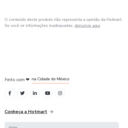
Eu acredito que você também pode. Vamos lá?
O conteúdo deste produto não representa a opinião da Hotmart.
Se você vir informações inadequadas,
denuncie aqui
em Bogotá
em Amsterdam
em Madrid
na Cidade do México
Feito com
❤
em Belo Horizonte
Conheça a Hotmart
Idioma