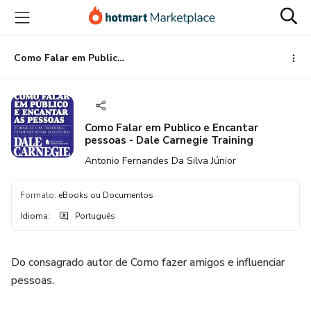
Ir
Ir
Ir
para
para
para
o
o
o
conteúdo
pagamento
rodapé
Como Falar em Publico e Encantar pessoas - Dale Carnegie Training
principal
Como Falar em Publico e Encantar
pessoas - Dale Carnegie Training
Antonio Fernandes Da Silva Júnior
Formato
:
eBooks ou Documentos
Idioma
:
Português
Do consagrado autor de Como fazer amigos e influenciar
pessoas.