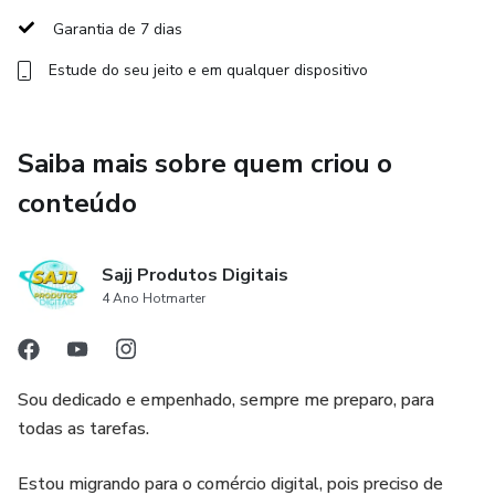
🔹 Como criar e estruturar seu site de notícias do zero
Garantia de 7 dias
🔹 Estratégias de SEO simples para aparecer no Google
Estude do seu jeito e em qualquer dispositivo
🔹 Como atrair tráfego gratuito com Facebook e
WhatsApp locais
Saiba mais sobre quem criou o
conteúdo
🔹 O segredo para indexar suas matérias rapidamente no
Google
Sajj Produtos Digitais
🔹 Passo a passo para fechar parcerias com prefeituras
4 Ano Hotmarter
🔹 Outras formas de monetização além das prefeituras
(comércios, eventos, publieditoriais)
Sou dedicado e empenhado, sempre me preparo, para
todas as tarefas.
🔹 Como escalar o projeto para outras cidades e aumentar
seus ganhos
Estou migrando para o comércio digital, pois preciso de