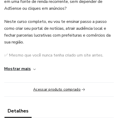
em uma fonte de renda recorrente, sem depender de
AdSense ou cliques em anúncios?
Neste curso completo, eu vou te ensinar passo a passo
como criar seu portal de notícias, atrair audiência local e
fechar parcerias lucrativas com prefeituras e comércios da
sua região.
✅ Mesmo que você nunca tenha criado um site antes.
✅ Funciona em cidades pequenas e médias, onde há pouca
Mostrar mais
concorrência.
✅ Modelo validado que pode gerar R$4.000 ou mais por
Acessar produto comprado
mês.
📚 O que você vai aprender:
Detalhes