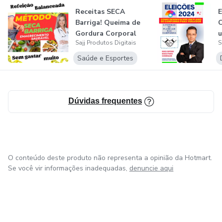
Receitas SECA
E
👉 Garanta agora sua vaga e comece hoje mesmo a
Barriga! Queima de
construir seu portal de notícias rentável!
Gordura Corporal
u
Sajj Produtos Digitais
S
V
Saúde e Esportes
Dúvidas frequentes
O conteúdo deste produto não representa a opinião da Hotmart.
Se você vir informações inadequadas,
denuncie aqui