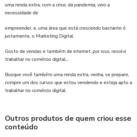
uma renda extra, com a crise, da pandemia, veio a
🎁 Bônus Exclusivos:
necessidade de
Modelos prontos de contratos e propostas comerciais
empreender, e, uma área que está crescendo bastante é
justamente, o Marketing Digital.
Checklists para publicação rápida de notícias
Gosto de vendas e também de internet, por isso, resolvi
Templates para redes sociais
trabalhar no comércio digital...
Mini-guia de SEO Local
Busque você também uma renda extra, venha, se prepare,
🚀 Por que este curso é diferente?
compre um dos cursos que estou vendendo e esteja apto a
trabalhar no comércio digital.
Ao contrário de outros métodos que dependem de
AdSense e grandes volumes de tráfego, aqui você vai
aprender a fechar parcerias reais e recorrentes com
Outros produtos de quem criou esse
prefeituras e negócios locais, garantindo contratos mensais
conteúdo
que podem gerar renda previsível e escalável.