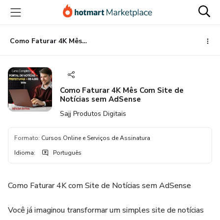
Ir
Ir
Ir
para
para
para
o
o
o
conteúdo
pagamento
rodapé
Como Faturar 4K Mês Com Site de Notícias sem AdSense
principal
Como Faturar 4K Mês Com Site de
Notícias sem AdSense
Sajj Produtos Digitais
Formato
:
Cursos Online e Serviços de Assinatura
Idioma
:
Português
Como Faturar 4K com Site de Notícias sem AdSense
Você já imaginou transformar um simples site de notícias