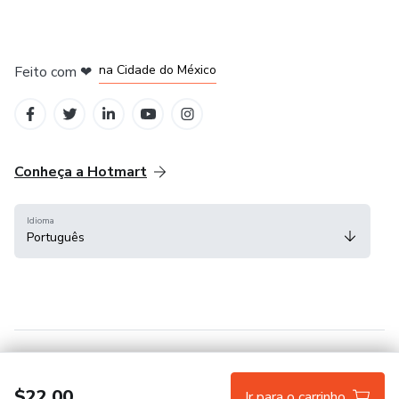
em Bogotá
em Amsterdam
em Madrid
na Cidade do México
Feito com
❤
em Belo Horizonte
Conheça a Hotmart
Idioma
Português
Central de ajuda
Termos
Privacidade
Cookies
$22.00
Ir para o carrinho