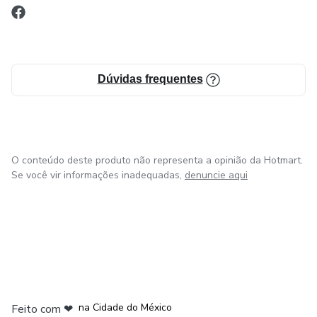
Dúvidas frequentes
O conteúdo deste produto não representa a opinião da Hotmart.
Se você vir informações inadequadas,
denuncie aqui
em Bogotá
em Amsterdam
em Madrid
na Cidade do México
Feito com
❤