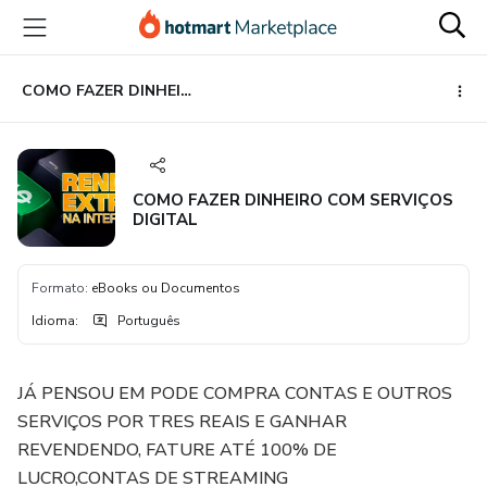
Ir
Ir
Ir
para
para
para
o
o
o
conteúdo
pagamento
rodapé
COMO FAZER DINHEIRO COM SERVIÇOS DIGITAL
principal
COMO FAZER DINHEIRO COM SERVIÇOS
DIGITAL
Formato
:
eBooks ou Documentos
Idioma
:
Português
JÁ PENSOU EM PODE COMPRA CONTAS E OUTROS
SERVIÇOS POR TRES REAIS E GANHAR
REVENDENDO, FATURE ATÉ 100% DE
LUCRO,CONTAS DE STREAMING