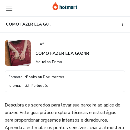
Ir
Ir
Ir
para
para
para
o
o
o
conteúdo
pagamento
rodapé
COMO FAZER ELA G0Z4R
principal
COMO FAZER ELA G0Z4R
Aquelas Prima
Formato
:
eBooks ou Documentos
Idioma
:
Português
Descubra os segredos para levar sua parceira ao ápice do
prazer. Este guia prático explora técnicas e estratégias
para proporcionar orgasmos intensos e duradouros.
Aprenda a estimular os pontos sensíveis, criar a atmosfera