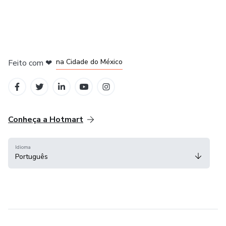
em Bogotá
em Amsterdam
em Madrid
na Cidade do México
Feito com
❤
em Belo Horizonte
Conheça a Hotmart
Idioma
Português