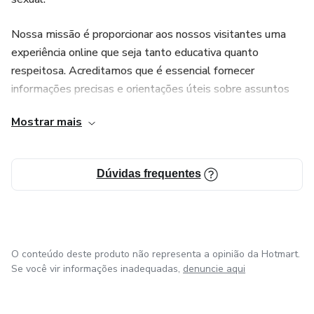
Nossa missão é proporcionar aos nossos visitantes uma
experiência online que seja tanto educativa quanto
respeitosa. Acreditamos que é essencial fornecer
informações precisas e orientações úteis sobre assuntos
adultos, promovendo o entendimento e a consciência em
Mostrar mais
torno de questões relacionadas ao prazer, saúde e
relacionamentos íntimos.
Dúvidas frequentes
O conteúdo deste produto não representa a opinião da Hotmart.
Se você vir informações inadequadas,
denuncie aqui