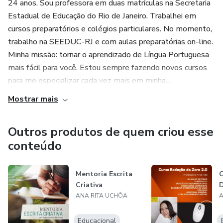
24 anos. Sou professora em duas matrículas na Secretaria
Estadual de Educação do Rio de Janeiro. Trabalhei em
cursos preparatórios e colégios particulares. No momento,
trabalho na SEEDUC-RJ e com aulas preparatórias on-line.
Minha missão: tornar o aprendizado de Língua Portuguesa
mais fácil para você. Estou sempre fazendo novos cursos
para me especializar cada vez mais em minha...
Mostrar mais
Outros produtos de quem criou esse
conteúdo
Mentoria Escrita
Criativa
ANA RITA UCHÔA
A
Educacional