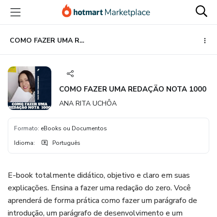
Ir
Ir
Ir
para
para
para
o
o
o
conteúdo
pagamento
rodapé
COMO FAZER UMA REDAÇÃO NOTA 1000
principal
COMO FAZER UMA REDAÇÃO NOTA 1000
ANA RITA UCHÔA
Formato
:
eBooks ou Documentos
Idioma
:
Português
E-book totalmente didático, objetivo e claro em suas
explicações. Ensina a fazer uma redação do zero. Você
aprenderá de forma prática como fazer um parágrafo de
introdução, um parágrafo de desenvolvimento e um