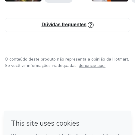
Dúvidas frequentes
O conteúdo deste produto não representa a opinião da Hotmart.
Se você vir informações inadequadas,
denuncie aqui
em Amsterdam
em Madrid
em Bogotá
Feito com
❤
em Belo Horizonte
na Cidade do México