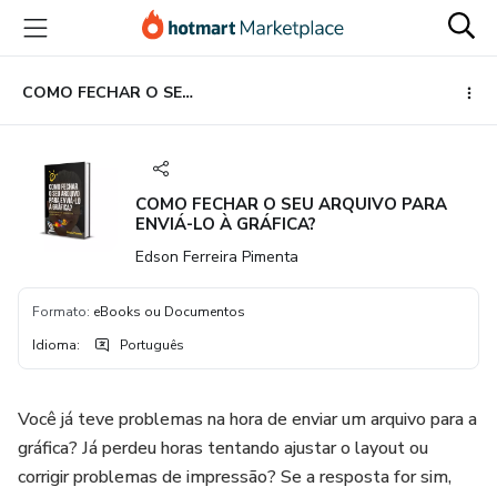
Ir
Ir
Ir
para
para
para
o
o
o
conteúdo
pagamento
rodapé
COMO FECHAR O SEU ARQUIVO PARA ENVIÁ-LO À GRÁFICA?
principal
COMO FECHAR O SEU ARQUIVO PARA
ENVIÁ-LO À GRÁFICA?
Edson Ferreira Pimenta
Formato
:
eBooks ou Documentos
Idioma
:
Português
Você já teve problemas na hora de enviar um arquivo para a
gráfica? Já perdeu horas tentando ajustar o layout ou
corrigir problemas de impressão? Se a resposta for sim,