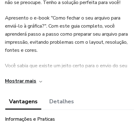
não se preocupe. Tenho a solução perfeita para você!
Apresento o e-book "Como fechar o seu arquivo para
enviá-lo à gráfica?". Com este guia completo, você
aprenderá passo a passo como preparar seu arquivo para
impressão, evitando problemas com o layout, resolução,
fontes e cores.
Você sabia que existe um jeito certo para o envio do seu
arquivo para impressão em uma gráfica?
Mostrar mais
Para fechar um arquivo para impressão gráfica, você
precisará seguir algumas etapas importantes para garantir
Vantagens
Detalhes
que o arquivo seja preparado corretamente e que a
impressão seja de alta qualidade.
Informações e Praticas