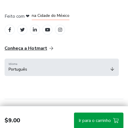
em Bogotá
em Amsterdam
em Madrid
na Cidade do México
Feito com
❤
em Belo Horizonte
Conheça a Hotmart
Idioma
Português
Central de ajuda
Termos
Privacidade
Cookies
$9.00
Ir para o carrinho
Hotmart — 2011-2026 © Todos os direitos reservados.