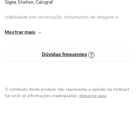
Signa Station, Calcgraf
Habilidade em vetorização, tratamento de imagem e
atendimento ao cliente. Plataforma PC, Preparação de
Mostrar mais
Arquivos e Imposição Eletrônica em PREPS, Fechamento
de Arquivos. Impressão Digital, Editoração e Diagramação
de livros e revistas, Criação de facas de corte e vinco,
Dúvidas frequentes
vetorização de logos.
O conteúdo deste produto não representa a opinião da Hotmart.
Se você vir informações inadequadas,
denuncie aqui