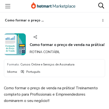
Ir
Ir
Ir
para
para
para
o
o
o
conteúdo
pagamento
rodapé
Como formar o preço de venda na prática!
principal
Como formar o preço de venda na prática!
ROTINA CONTÁBIL
Formato
:
Cursos Online e Serviços de Assinatura
Idioma
:
Português
Como formar o preço de venda na prática! Treinamento
completo para Profissionais e Empreendedores
dominarem o seu negócio!!