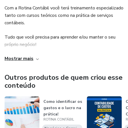
Com a Rotina Contábil você terá treinamento especializado
tanto com cursos teóricos como na prática de serviços
contábeis.
Tudo que você precisa para aprender e/ou manter o seu
próprio negócio!
Mostrar mais
Venha conferir o nosso mix de produtos e se capacitar com
instrutores com mais de 10 anos de experiências e com
titulação de Mestre em Contabilidade e Administração.
Outros produtos de quem criou esse
conteúdo
Como identificar os
gastos e o lucro na
C
prática!
C
ROTINA CONTÁBIL
R