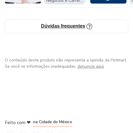
Negócios e Carreira
Dúvidas frequentes
O conteúdo deste produto não representa a opinião da Hotmart.
Se você vir informações inadequadas,
denuncie aqui
em Bogotá
em Amsterdam
em Madrid
na Cidade do México
Feito com
❤
em Belo Horizonte