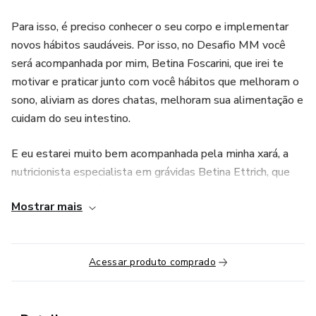
Para isso, é preciso conhecer o seu corpo e implementar
novos hábitos saudáveis. Por isso, no Desafio MM você
será acompanhada por mim, Betina Foscarini, que irei te
motivar e praticar junto com você hábitos que melhoram o
sono, aliviam as dores chatas, melhoram sua alimentação e
cuidam do seu intestino.
E eu estarei muito bem acompanhada pela minha xará, a
nutricionista especialista em grávidas Betina Ettrich, que
preparou um cardápio nutritivo para seguirmos juntos e
Mostrar mais
conquistarmos a gestação saudável e livre de dores que
toda grávida merece.
Acessar produto comprado