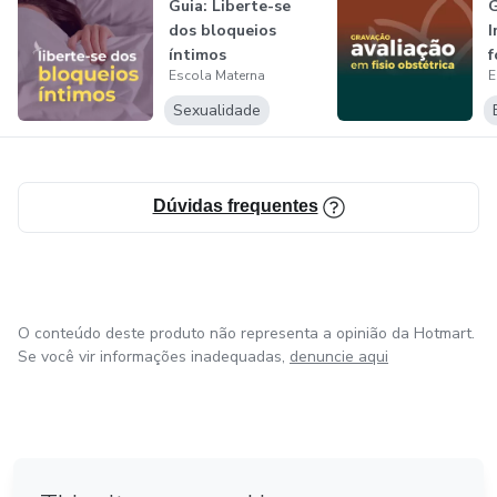
Guia: Liberte-se
G
dos bloqueios
I
íntimos
f
Escola Materna
E
A
p
Sexualidade
Dúvidas frequentes
O conteúdo deste produto não representa a opinião da Hotmart.
Se você vir informações inadequadas,
denuncie aqui