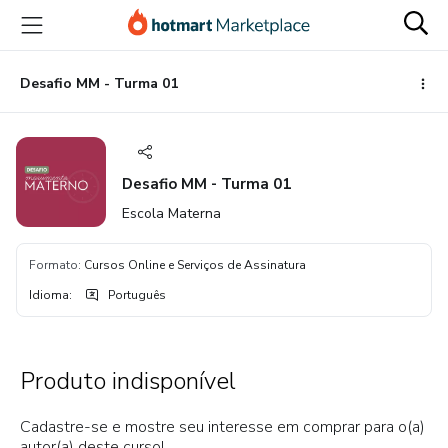
Ir
Ir
Ir
para
para
para
o
o
o
conteúdo
pagamento
rodapé
Desafio MM - Turma 01
principal
Desafio MM - Turma 01
Escola Materna
Formato
:
Cursos Online e Serviços de Assinatura
Idioma
:
Português
Produto indisponível
Cadastre-se e mostre seu interesse em comprar para o(a)
autor(a) deste curso!