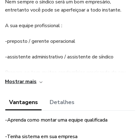
Nem sempre o síndico será um bom empresário,
entretanto você pode se aperfeiçoar a todo instante.
A sua equipe profissional :
-preposto / gerente operacional
-assistente administrativo / assistente de síndico
Prepara-se tem muitos condomínios precisando do seu
serviço.
Mostrar mais
Vantagens
Detalhes
-Aprenda como montar uma equipe qualificada
-Tenha sistema em sua empresa