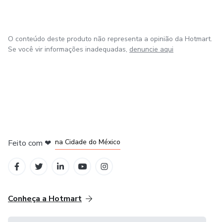
O conteúdo deste produto não representa a opinião da Hotmart.
Se você vir informações inadequadas,
denuncie aqui
em Bogotá
em Amsterdam
em Madrid
na Cidade do México
Feito com
❤
em Belo Horizonte
Conheça a Hotmart