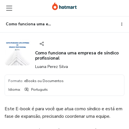
Ir
Ir
Ir
para
para
para
o
o
o
conteúdo
pagamento
rodapé
Como funciona uma empresa de síndico profissional
principal
Como funciona uma empresa de síndico
profissional
Luana Perez Silva
Formato
:
eBooks ou Documentos
Idioma
:
Português
Este E-book é para você que atua como síndico e está em
fase de expansão, precisando coordenar uma equipe.