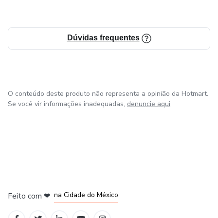
Dúvidas frequentes
O conteúdo deste produto não representa a opinião da Hotmart.
Se você vir informações inadequadas,
denuncie aqui
em Bogotá
em Amsterdam
em Madrid
na Cidade do México
Feito com
❤
em Belo Horizonte