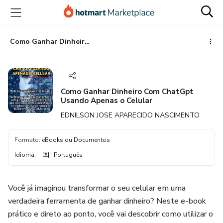
Ir
Ir
Ir
para
para
para
o
o
o
conteúdo
pagamento
rodapé
Como Ganhar Dinheiro Com ChatGpt Usando Apenas o Celular
principal
Como Ganhar Dinheiro Com ChatGpt
Usando Apenas o Celular
EDNILSON JOSE APARECIDO NASCIMENTO
Formato
:
eBooks ou Documentos
Idioma
:
Português
Você já imaginou transformar o seu celular em uma
verdadeira ferramenta de ganhar dinheiro? Neste e-book
prático e direto ao ponto, você vai descobrir como utilizar o