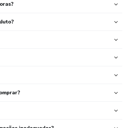
oras?
a-se nas especificidades de cada área
oduto?
inks para sites nos quais você pode ser
ncontre seu nicho e coloque suas
comprar?