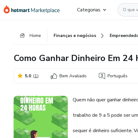
Ir
Ir
Ir
Categorias
para
para
para
o
o
o
conteúdo
pagamento
rodapé
Home
Finanças e negócios
Empreendedo
principal
Como Ganhar Dinheiro Em 24 
5.0
(
1
)
Bem Avaliado
Português
Quem não quer ganhar dinheir
trabalho de 9 a 5 pode ser u
sequer é dinheiro suficiente. 