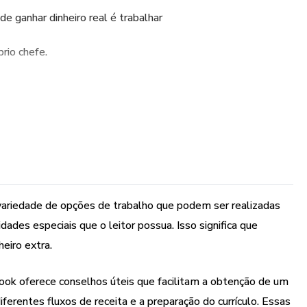
de ganhar dinheiro real é trabalhar
rio chefe.
 de dinheiro extra ou simplesmente
 5, precisará deste ebook. Vou mostrar-lhe
ocê aprenderá várias maneiras de
bter um diploma universitário ou
variedade de opções de trabalho que podem ser realizadas
ades especiais que o leitor possua. Isso significa que
eiro extra.
e free-lancing e todas as diferentes
book oferece conselhos úteis que facilitam a obtenção de um
 Toda a informação que você precisa
ferentes fluxos de receita e a preparação do currículo. Essas