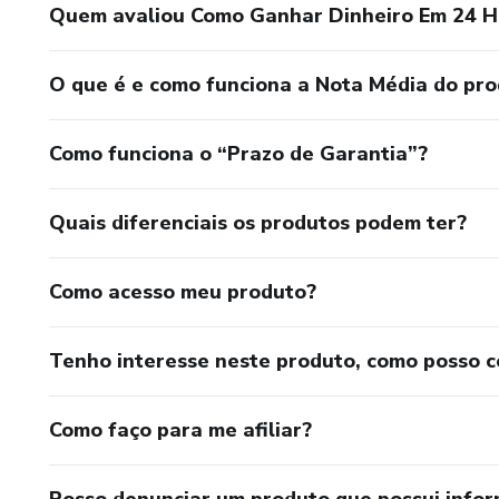
Quem avaliou Como Ganhar Dinheiro Em 24 H
O restante do e-book concentr
O que é e como funciona a Nota Média do pr
de trabalho. Você encontrará l
pago para fazer quase tudo. E
Como funciona o “Prazo de Garantia”?
habilidades para trabalhar.
Quais diferenciais os produtos podem ter?
Como acesso meu produto?
Tenho interesse neste produto, como posso 
Como faço para me afiliar?