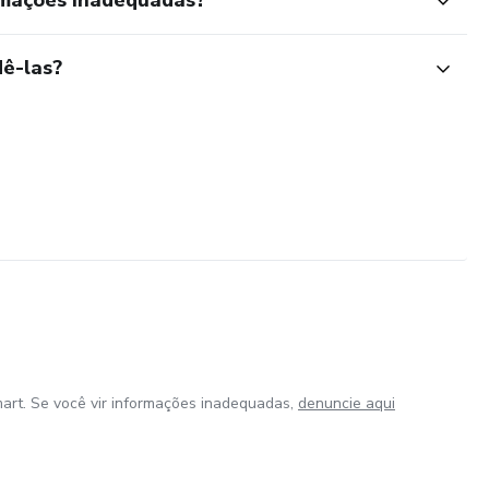
rmações inadequadas?
ê-las?
art. Se você vir informações inadequadas,
denuncie aqui