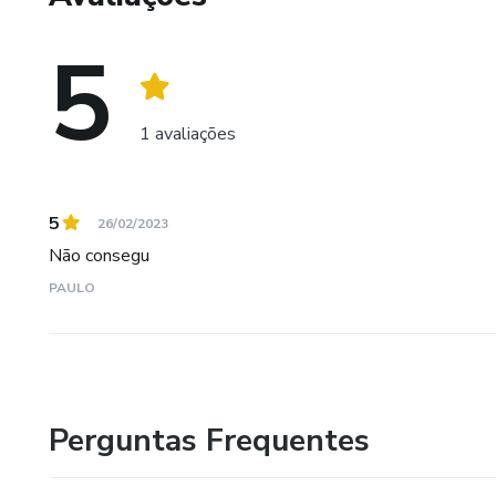
você tem habilidades especiai
5
pode ganhar dinheiro rapidame
1 avaliações
O segundo capítulo oferece al
mais fácil você ganhar um bom 
5
26/02/2023
informações sobre o Paypal, vá
Não consegu
PAULO
do seu currículo. Ele também 
coisas especiais que você prec
freelancer. Leia esta parte p
Perguntas Frequentes
importantes para que você pos