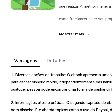
que realiza. A melhor maneira 
como freelancer e ser seu próp
Se você precisar de um pouco
Mostrar mais
quiser sair da rotina das 9 às
como ganhar dinheiro agora. V
Vantagens
Detalhes
ganhar dinheiro sem ter que o
1. Diversas opções de trabalho: O ebook apresenta uma 
mesmo fazer muita pesquisa.
para ganhar dinheiro rápido, independentemente das habilid
qualquer pessoa pode encontrar uma forma de ganhar dinh
Você aprenderá um pouco sobr
2. Informações úteis e práticas: O segundo capítulo do e
opções disponíveis para você.
bom dinheiro. Ele aborda tópicos como o uso do Paypal, di