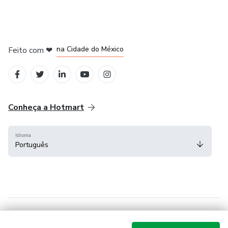
em Bogotá
em Amsterdam
em Madrid
na Cidade do México
Feito com
❤
em Belo Horizonte
Conheça a Hotmart
Idioma
Português
Central de ajuda
Termos
Privacidade
Cookies