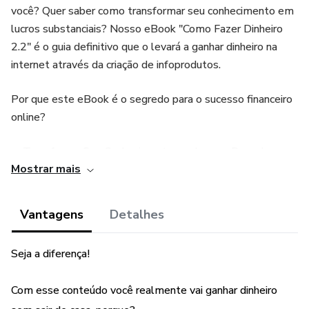
você? Quer saber como transformar seu conhecimento em
lucros substanciais? Nosso eBook "Como Fazer Dinheiro
2.2" é o guia definitivo que o levará a ganhar dinheiro na
internet através da criação de infoprodutos.
Por que este eBook é o segredo para o sucesso financeiro
online?
➡ Transforme Seu Conhecimento em Lucros: Descubra
Mostrar mais
como compartilhar suas habilidades e conhecimentos com
o mundo, gerando renda passiva.
Vantagens
Detalhes
➡ Passo a Passo Simples: Este eBook orienta você
através de cada fase, desde a geração de ideias até o
Seja a diferença!
lançamento e marketing de seus infoprodutos.
Com esse conteúdo você realmente vai ganhar dinheiro
➡ Dicas de Marketing Poderosas: Aprenda estratégias