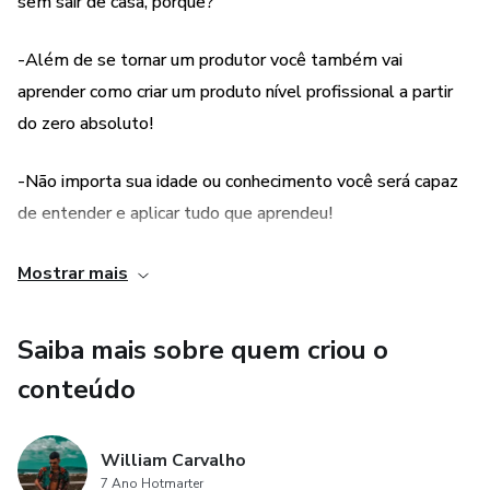
comprovadas para alcançar seu público-alvo e aumentar
sem sair de casa, porque?
suas vendas.
-Além de se tornar um produtor você também vai
➡ Maximize seus Lucros: Domine as táticas de precificação
aprender como criar um produto nível profissional a partir
e embalagem para obter o máximo retorno sobre o seu
do zero absoluto!
investimento.
-Não importa sua idade ou conhecimento você será capaz
Não deixe sua oportunidade de ganhar dinheiro online
de entender e aplicar tudo que aprendeu!
passar! Este eBook é a chave para transformar seu
conhecimento em uma máquina de fazer dinheiro.
-Só precisa de acesso a internet e um celular.
Mostrar mais
-Você vai poder ler e reler o conteúdo quantas vezes você
Saiba mais sobre quem criou o
quiser e aprender em qualquer lugar.
conteúdo
-Ferramentas fáceis e simples de serem operadas.
William Carvalho
-Ainda poderá se tornar um afiliado e ganhar 60% de
7 Ano Hotmarter