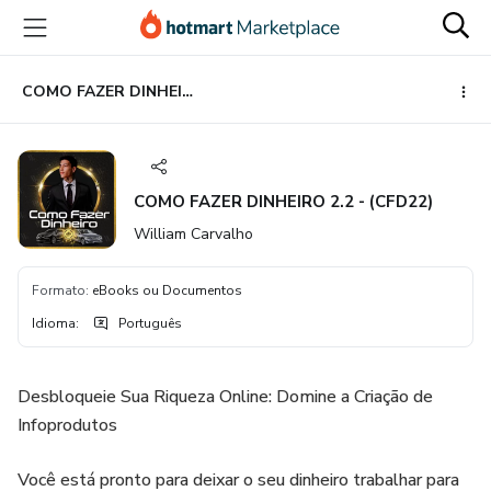
Ir
Ir
Ir
para
para
para
o
o
o
conteúdo
pagamento
rodapé
COMO FAZER DINHEIRO 2.2 - (CFD22)
principal
COMO FAZER DINHEIRO 2.2 - (CFD22)
William Carvalho
Formato
:
eBooks ou Documentos
Idioma
:
Português
Desbloqueie Sua Riqueza Online: Domine a Criação de
Infoprodutos
Você está pronto para deixar o seu dinheiro trabalhar para