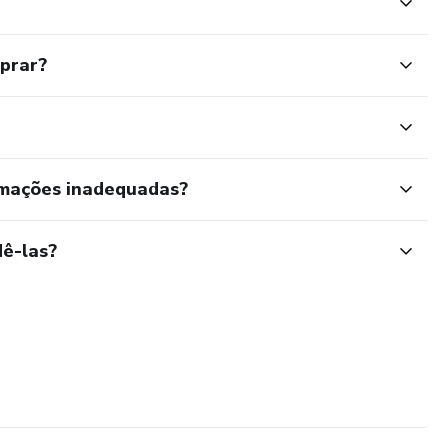
mprar?
rmações inadequadas?
ê-las?