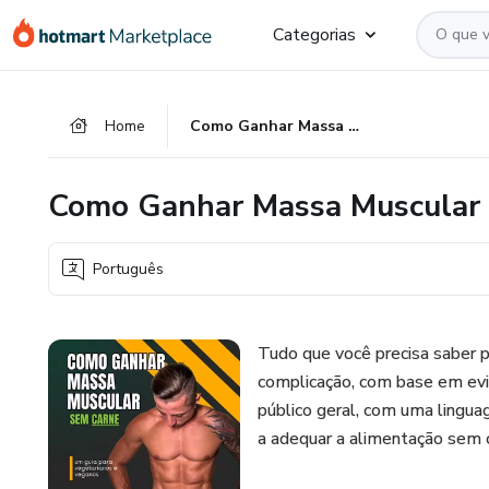
Ir
Ir
Ir
Categorias
para
para
para
o
o
o
conteúdo
pagamento
rodapé
Home
Como Ganhar Massa Muscular Sem Carne
principal
Como Ganhar Massa Muscular
Português
Tudo que você precisa saber 
complicação, com base em evidê
público geral, com uma lingua
a adequar a alimentação sem 