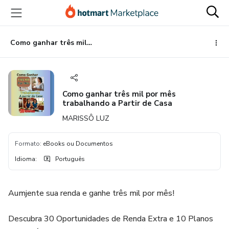
Ir
Ir
Ir
para
para
para
o
o
o
conteúdo
pagamento
rodapé
Como ganhar três mil por mês trabalhando a Partir de Casa
principal
Como ganhar três mil por mês
trabalhando a Partir de Casa
MARISSÔ LUZ
Formato
:
eBooks ou Documentos
Idioma
:
Português
Aumjente sua renda e ganhe três mil por mês!
Descubra 30 Oportunidades de Renda Extra e 10 Planos