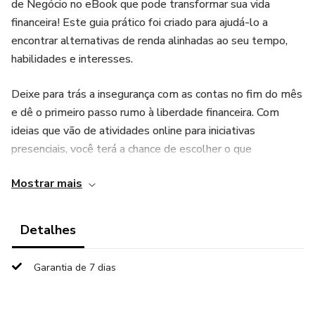
de Negócio no eBook que pode transformar sua vida
financeira! Este guia prático foi criado para ajudá-lo a
encontrar alternativas de renda alinhadas ao seu tempo,
habilidades e interesses.
Deixe para trás a insegurança com as contas no fim do mês
e dê o primeiro passo rumo à liberdade financeira. Com
ideias que vão de atividades online para iniciativas
presenciais, você terá a chance de escolher o que
realmente faz sentido para sua rotina e objetivos.
Mostrar mais
Chegou a hora de abrir novas portas e criar um futuro mais
próspero. O eBook “Como Ganhar três mil por mês
Detalhes
trabalhando a,partyir de casa" entrega 30 Oportunidades
de Renda Extra e 10 Planos de Negócio. Ele é seu guia
Garantia de 7 dias
estratégico para dar início a pequenas mudanças que
podem gerar grandes resultados.