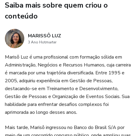
Saiba mais sobre quem criou o
Não espere mais para agir! Invista em você, no seu
potencial e na sua estabilidade financeira. O caminho para
conteúdo
transformar sua realidade começa com um clique. Faça o
download agora e mude sua história!
MARISSÔ LUZ
3 Ano Hotmarter
En caso de dúvida entre em contato:
Marisô Luz é uma profissional com formação sólida em
Watupp - (11) 95027-4460 / Marissô Luz
Administração, Negócios e Recursos Humanos, cuja carreira
é marcada por uma trajetória diversificada. Entre 1995 e
2005, adquiriu experiência em Gestão de Pessoas,
destacando-se em Treinamento e Desenvolvimento,
Gestão de Pessoas e Organização de Eventos Sociais. Sua
habilidade para enfrentar desafios complexos foi
aprimorada ao longo desses anos.
Mais tarde, Marisô ingressou no Banco do Brasil S/A por
meio de um concorrido concurso público, onde ampliou suas