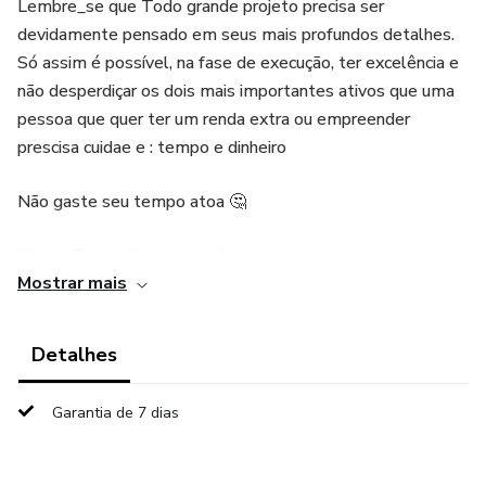
Lembre_se que Todo grande projeto precisa ser
devidamente pensado em seus mais profundos detalhes.
Só assim é possível, na fase de execução, ter excelência e
não desperdiçar os dois mais importantes ativos que uma
pessoa que quer ter um renda extra ou empreender
prescisa cuidae e : tempo e dinheiro
Não gaste seu tempo atoa 🤔
Nesse Ebook Vc aprenderá os primeiros passos para
Mostrar mais
vender
Obs :Lembrando que so tem Resultado quem Prática
Detalhes
Quem "Põe A Mão na Massa ".
Garantia de 7 dias
Aproveite esse Ebook Boa Leitura .
Desejamos todo Sucesso a Voçê !!😄