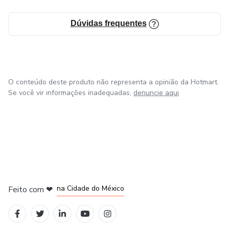
Dúvidas frequentes
O conteúdo deste produto não representa a opinião da Hotmart.
Se você vir informações inadequadas,
denuncie aqui
em Bogotá
em Amsterdam
em Madrid
na Cidade do México
Feito com
❤
em Belo Horizonte