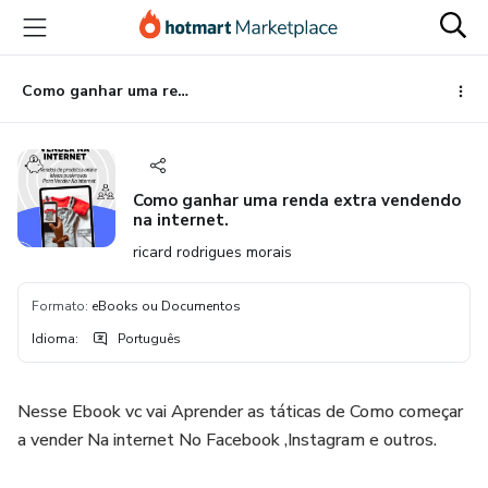
Ir
Ir
Ir
para
para
para
o
o
o
conteúdo
pagamento
rodapé
Como ganhar uma renda extra vendendo na internet.
principal
Como ganhar uma renda extra vendendo
na internet.
ricard rodrigues morais
Formato
:
eBooks ou Documentos
Idioma
:
Português
Nesse Ebook vc vai Aprender as táticas de Como começar
a vender Na internet No Facebook ,Instagram e outros.