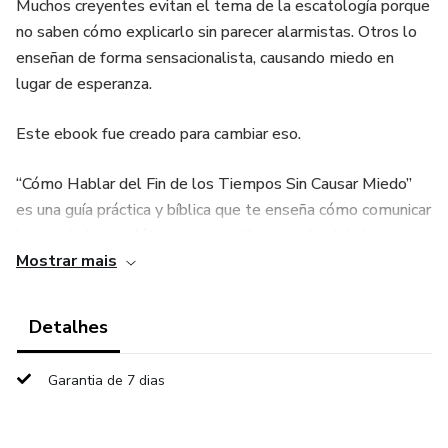
Muchos creyentes evitan el tema de la escatología porque
no saben cómo explicarlo sin parecer alarmistas. Otros lo
enseñan de forma sensacionalista, causando miedo en
lugar de esperanza.
Este ebook fue creado para cambiar eso.
“Cómo Hablar del Fin de los Tiempos Sin Causar Miedo”
es una guía práctica y bíblica que te enseña cómo comunicar
las verdades proféticas con equilibrio, profundidad y
Mostrar mais
claridad.
Aquí aprenderás:
Detalhes
✔ Cómo explicar el Apocalipsis sin fanatismo
Garantia de 7 dias
✔ Cómo responder preguntas difíciles sobre el
arrebatamiento y la tribulación