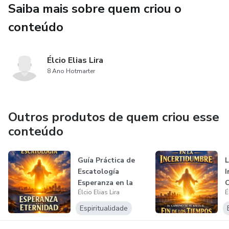
Saiba mais sobre quem criou o
✔ Cómo evitar errores comunes en la interpretación
conteúdo
profética
✔ Cómo transmitir esperanza en lugar de temor
Élcio Elias Lira
8 Ano Hotmarter
✔ Cómo enseñar escatología en iglesias, grupos o estudios
bíblicos con seguridad
Outros produtos de quem criou esse
Este material es ideal para:
conteúdo
Pastores
Guía Práctica de
L
Escatología
I
Líderes de células
Esperanza en la
C
Élcio Elias Lira
É
Eternidad
e
Maestros bíblicos
Espiritualidade
Estudiantes de teología