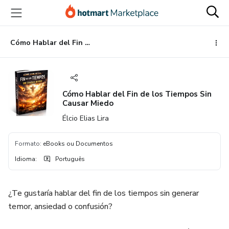
Ir
Ir
Ir
para
para
para
o
o
o
conteúdo
pagamento
rodapé
Cómo Hablar del Fin de los Tiempos Sin Causar Miedo
principal
Cómo Hablar del Fin de los Tiempos Sin
Causar Miedo
Élcio Elias Lira
Formato
:
eBooks ou Documentos
Idioma
:
Português
¿Te gustaría hablar del fin de los tiempos sin generar
temor, ansiedad o confusión?