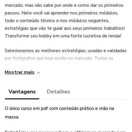
mercado, mas não sabe por onde e como dar os primeiros
passos. Nele você vai aprender nos primeiros módulos,
todo o conteúdo técnico e nos módulos seguintes,
estratégias que vão te guiar aos seus primeiros trabalhos!
Transforme seu hobby em uma fonte lucrativa de renda!
Selecionamos as melhores estratégias, usadas e validadas
por fotógrafos que hoje estão no mercado. Todas as
estratégias relacionadas neste curso, foram executadas e
Mostrar mais
validadas.
Seguindo. o passo a passo deste e-book, em poucos
Vantagens
Detalhes
meses já vai estar realizando seus primeiros trabalhos. Não
perca tempo!
O único curso em pdf com conteúdo prático e mão na
massa.