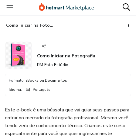
Ir
Ir
Ir
para
para
para
o
o
o
conteúdo
pagamento
rodapé
Como Iniciar na Fotografia
principal
Como Iniciar na Fotografia
RM Foto Estúdio
Formato
:
eBooks ou Documentos
Idioma
:
Português
Este e-book é uma bússola que vai guiar seus passos para
entrar no mercado da fotografia profissional. Mesmo você
tendo zero de conhecimento técnico. Criamos este curso
especialmente para você que quer ingressar neste