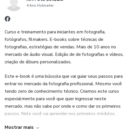
4 Ano Hotmarter
Curso e treinamento para iniciantes em fotografia,
fotógrafos, filmakers. E-books sobre técnicas de
fotografias, estratégias de vendas. Mais de 10 anos no
mercado de áudio visual. Edição de de fotografias e vídeos,
criação de álbuns personalizados.
Este e-book é uma bússola que vai guiar seus passos para
entrar no mercado da fotografia profissional. Mesmo você
tendo zero de conhecimento técnico. Criamos este curso
especialmente para você que quer ingressar neste
mercado, mas não sabe por onde e como dar os primeiros
passos. Nele você vai aprender nos primeiros módulos,
todo o conteúdo técnico e nos módulos seguintes,
Mostrar mais
estratégias que vão te guiar aos seus primeiros trabalhos!