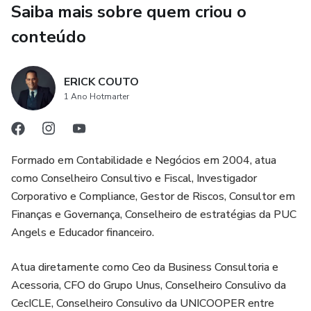
Saiba mais sobre quem criou o
• o peso dos custos e das despesas;
conteúdo
• os sinais de perda de eficiência;
ERICK COUTO
• a qualidade e a sustentabilidade do lucro;
1 Ano Hotmarter
• os pontos que exigem correção, redução ou investimento;
Formado em Contabilidade e Negócios em 2004, atua
• as informações que devem orientar as próximas decisões
como Conselheiro Consultivo e Fiscal, Investigador
da empresa.
Corporativo e Compliance, Gestor de Riscos, Consultor em
Finanças e Governança, Conselheiro de estratégias da PUC
Ao compreender esses elementos, a DRE deixa de ser
Angels e Educador financeiro.
apenas um relatório contábil sobre o passado. Ela passa a
funcionar como um mapa para decisões sobre preços,
Atua diretamente como Ceo da Business Consultoria e
custos, despesas, estrutura, rentabilidade e crescimento.
Acessoria, CFO do Grupo Unus, Conselheiro Consulivo da
CecICLE, Conselheiro Consulivo da UNICOOPER entre
Um olhar comum pergunta: “Deu lucro?”