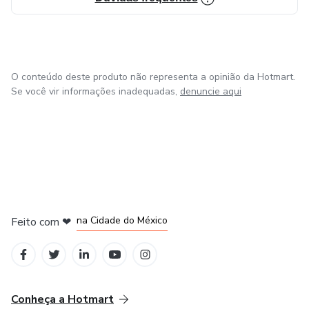
O conteúdo deste produto não representa a opinião da Hotmart.
Se você vir informações inadequadas,
denuncie aqui
em Bogotá
em Amsterdam
em Madrid
na Cidade do México
Feito com
❤
em Belo Horizonte
Conheça a Hotmart