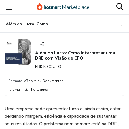
Ir
Ir
Ir
para
para
para
o
o
o
conteúdo
pagamento
rodapé
Além do Lucro: Como Interpretar uma DRE com Visão de CFO
principal
Além do Lucro: Como Interpretar uma
DRE com Visão de CFO
ERICK COUTO
Formato
:
eBooks ou Documentos
Idioma
:
Português
Uma empresa pode apresentar lucro e, ainda assim, estar
perdendo margem, eficiência e capacidade de sustentar
seus resultados. O problema nem sempre está na DRE.,