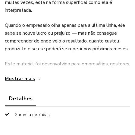
muitas vezes, está na forma superficial como ela é
interpretada.
Quando o empresário olha apenas para a última linha, ele
sabe se houve lucro ou prejuízo — mas não consegue
compreender de onde veio o resultado, quanto custou
produzi-lo e se ele poderá se repetir nos próximos meses.
Este material foi desenvolvido para empresários, gestores,
consultores, contadores, analistas e profissionais da área
Mostrar mais
financeira que desejam transformar a DRE em um
verdadeiro instrumento de gestão.
Detalhes
Você aprenderá a analisar:
Garantia de 7 dias
• a formação das receitas e do resultado;
• as margens geradas pela operação;