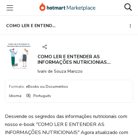
Ir
Ir
Ir
para
para
para
o
o
o
conteúdo
pagamento
rodapé
COMO LER E ENTENDER AS INFORMAÇÕES NUTRICIONIAS (atualizado 2024)
principal
COMO LER E ENTENDER AS
INFORMAÇÕES NUTRICIONIAS
(atualizado 2024)
Ivani de Souza Manzzo
Formato
:
eBooks ou Documentos
Idioma
:
Português
Desvende os segredos das informações nutricionais com
nosso e-book "COMO LER E ENTENDER AS
INFORMAÇÕES NUTRICIONAIS" Agora atualizado com