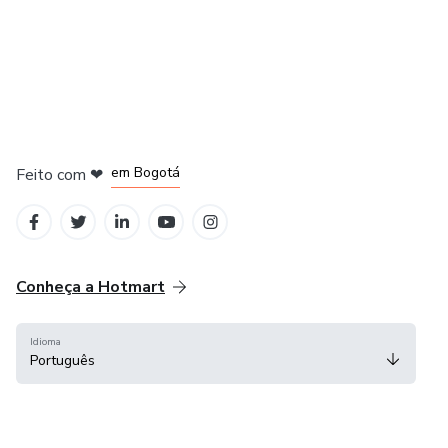
em Amsterdam
em Madrid
em Bogotá
Feito com
❤
em Belo Horizonte
na Cidade do México
Conheça a Hotmart
Idioma
Português